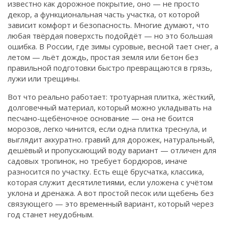
известно как
дорожное покрытие
, оно — не просто
Связаться
декор, а функциональная часть участка, от которой
зависит комфорт и безопасность.
Многие думают, что
© 2026. Все права защищены.
любая твёрдая поверхсть подойдёт — но это большая
ошибка. В России, где зимы суровые, весной тает снег, а
летом — льёт дождь, простая земля или бетон без
правильной подготовки быстро превращаются в грязь,
лужи или трещины.
Вот что реально работает:
тротуарная плитка
,
жёсткий,
долговечный материал, который можно укладывать на
песчано-щебёночное основание
— она не боится
морозов, легко чинится, если одна плитка треснула, и
выглядит аккуратно.
гравий для дорожек
,
натуральный,
дешёвый и пропускающий воду вариант
— отличен для
садовых тропинок, но требует бордюров, иначе
разносится по участку. Есть ещё
брусчатка
,
классика,
которая служит десятилетиями, если уложена с учётом
уклона и дренажа
. А вот простой песок или щебень без
связующего — это временный вариант, который через
год станет неудобным.