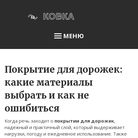
МЕНЮ
Освещение сада
Покрытие для дорожек:
какие материалы
Меню
выбрать и как не
О нас
ошибиться
Условия использования
Политика конфиденциальности
Когда речь заходит о
покрытии для дорожек
,
надёжный и практичный слой, который выдерживает
ФЗ-152
нагрузки, погоду и ежедневное использование
. Также