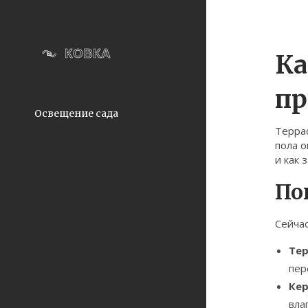
Ка
пр
Освещение сада
Террас
пола о
и как 
По
Сейча
Тер
пер
Кер
вла