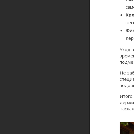
сам
Кр
нес
Фи
Кер
Уход з
времен
подме
Не за
специ
подро
Итого:
держит
насла