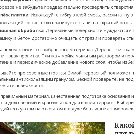
орезов не забудьте предварительно просверлить отверстия,
епёж плитки
. Используйте гибкую клей‑смесь, рассчитанную
кользящий состав, если планируете ставить открытый огонь.
нишная обработка
. Деревянные поверхности нуждаются в п
амику и бетон достаточно очищать от грязи и проверять сты
а полом зависит от выбранного материала. Дерево – чистка 
и новая пропитка. Плитка – мойка мыльным раствором и проф
тание и периодическое добавление нового слоя, чтобы избе
бывайте про сезонные нюансы. Зимой террасный пол может п
альным антискользящим гранулом. Весной проверьте, не под
вняйте поверхность.
 правильный материал, качественная подготовка основания и
ся долговечный и красивый пол для вашей террасы. Выберит
ждайтесь уютом на открытом воздухе без лишних заморочек.
Како
для 