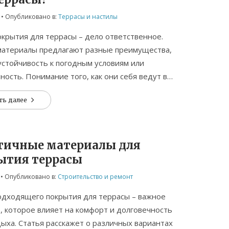
• Опубликовано в:
Террасы и настилы
крытия для террасы – дело ответственное.
материалы предлагают разные преимущества,
устойчивость к погодным условиям или
ность. Понимание того, как они себя ведут в
х условиях, поможет выбрать оптимальное
ть далее
 В статье мы рассмотрим наиболее
ойкие варианты и дадим полезные советы по
тичные материалы для
ытия террасы
• Опубликовано в:
Строительство и ремонт
одходящего покрытия для террасы – важное
 которое влияет на комфорт и долговечность
ыха. Статья расскажет о различных вариантах