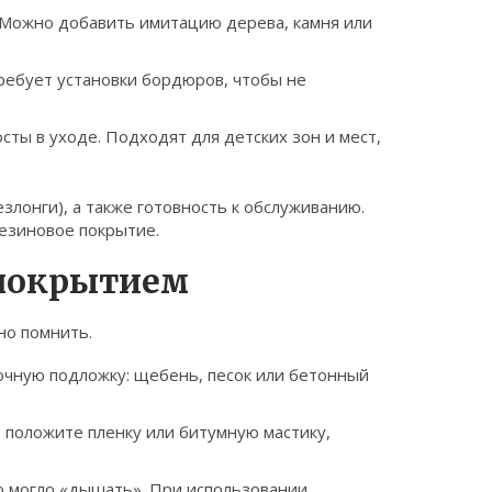
 Можно добавить имитацию дерева, камня или
ребует установки бордюров, чтобы не
сты в уходе. Подходят для детских зон и мест,
злонги), а также готовность к обслуживанию.
резиновое покрытие.
 покрытием
но помнить.
очную подложку: щебень, песок или бетонный
о положите пленку или битумную мастику,
во могло «дышать». При использовании