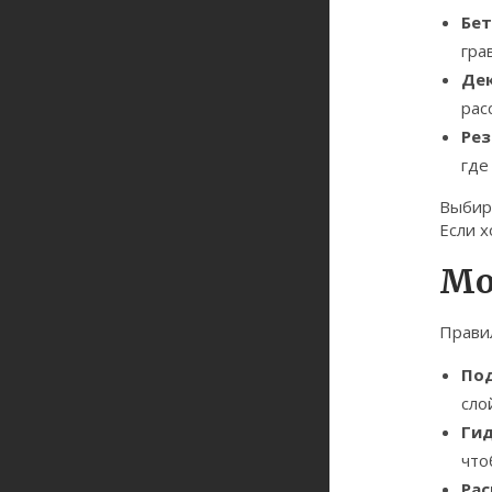
Бет
гра
Дек
рас
Рез
где
Выбира
Если х
Мо
Правил
Под
сло
Ги
что
Рас