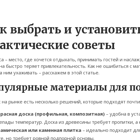
к выбрать и установить
актические советы
а – место, где хочется отдыхать, принимать гостей и насла
на быстро теряет привлекательность. Как не ошибиться с ма
за ним ухаживать – расскажем в этой статье.
пулярные материалы для по
с на рынке есть несколько решений, которые подходят почт
расная доска (профильная, композитная)
– удобна в уст
епады температур. Доска из древесины требует пропитки, а 
амическая или каменная плитка
– идеально подходит для
ге, но требует ровной подпорной основы.