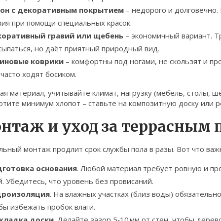
он с декоративным покрытием
– недорого и долговечно.
вия при помощи специальных красок.
оративный гравий или щебень
– экономичный вариант. Т
сыпаться, но даёт приятный природный вид.
иновые коврики
– комфортны под ногами, не скользят и про
 часто ходят босиком.
я материал, учитывайте климат, нагрузку (мебель, столы, ше
отите минимум хлопот – ставьте на композитную доску или 
нтаж и уход за террасным
ьный монтаж продлит срок службы пола в разы. Вот что важ
готовка основания
. Любой материал требует ровную и пр
й. Убедитесь, что уровень без провисаний.
дроизоляция
. На влажных участках (близ воды) обязательн
бы избежать пробок влаги.
кладка доски
. Делайте зазор 5‑10 мм от стен, чтобы дере