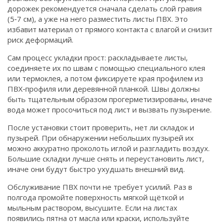
дорожек рекомендуется сначала сделать слой гравия
(5‑7 см), а уже на него разместить листы ПВХ. Это
избавит материал от прямого контакта с влагой и снизит
риск деформаций.
Сам процесс укладки прост: раскладываете листы,
соединяете их по швам с помощью специального клея
или термоклея, а потом фиксируете края профилем из
ПВХ‑профиля или деревянной планкой. Швы должны
быть тщательным образом прогерметизированы, иначе
вода может просочиться под лист и вызвать пузырение.
После установки стоит проверить, нет ли складок и
пузырей. При обнаружении небольших пузырей их
можно аккуратно проколоть иглой и разгладить воздух.
Большие складки лучше снять и переустановить лист,
иначе они будут быстро ухудшать внешний вид.
Обслуживание ПВХ почти не требует усилий. Раз в
полгода промойте поверхность мягкой щёткой и
мыльным раствором, высушите. Если на листах
появились пятна от масла или краски, используйте