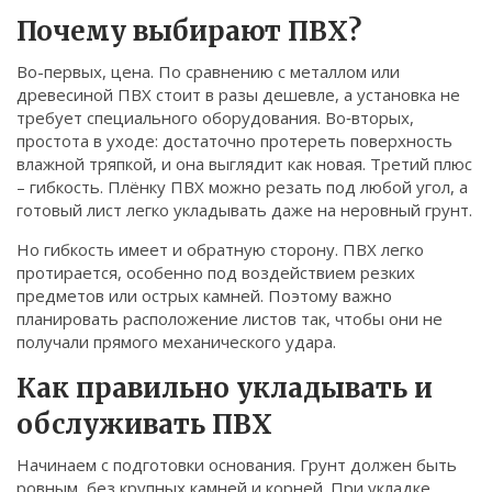
Связаться
Почему выбирают ПВХ?
© 2026. Все права защищены.
Во-первых, цена. По сравнению с металлом или
древесиной ПВХ стоит в разы дешевле, а установка не
требует специального оборудования. Во‑вторых,
простота в уходе: достаточно протереть поверхность
влажной тряпкой, и она выглядит как новая. Третий плюс
– гибкость. Плёнку ПВХ можно резать под любой угол, а
готовый лист легко укладывать даже на неровный грунт.
Но гибкость имеет и обратную сторону. ПВХ легко
протирается, особенно под воздействием резких
предметов или острых камней. Поэтому важно
планировать расположение листов так, чтобы они не
получали прямого механического ударa.
Как правильно укладывать и
обслуживать ПВХ
Начинаем с подготовки основания. Грунт должен быть
ровным, без крупных камней и корней. При укладке