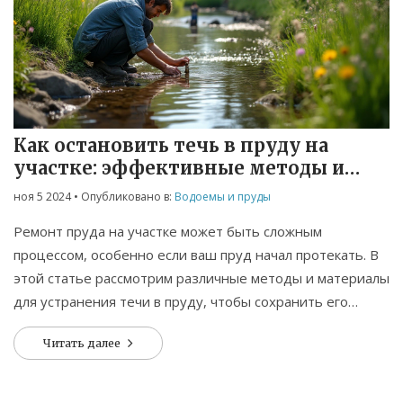
Как остановить течь в пруду на
участке: эффективные методы и
советы
ноя 5 2024
• Опубликовано в:
Водоемы и пруды
Ремонт пруда на участке может быть сложным
процессом, особенно если ваш пруд начал протекать. В
этой статье рассмотрим различные методы и материалы
для устранения течи в пруду, чтобы сохранить его
красоту и эффективность. Поделимся интересными
Читать далее
фактами о правильном уходе за прудом и дадим
полезные советы по ремонту.