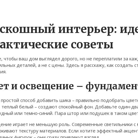
скошный интерьер: ид
актические советы
, чтобы ваш дом выглядел дорого, но не переплатили за ка
ильных деталей, а не с цены. Здесь я расскажу, как создать
ия.
ет и освещение – фундамен
 простой способ добавить шика – правильно подобрать цвет
 теплый белый – создают спокойный фон. Добавьте один‑два
удный или темно‑синий. Пара штор или подушек в таком цве
ение играет не меньшую роль. Современные светильники с 
кивают текстуру материалов. Если хотите эффектный акцент
ваных фигурок – они сразу привлекут взгляд.