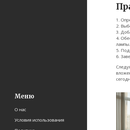
Пр
1. Опр
2. Выб
3. Доб
4. Об
лампы.
5. Под
6. Зав
Следу
вложен
сегодн
Меню
О нас
Условия использования