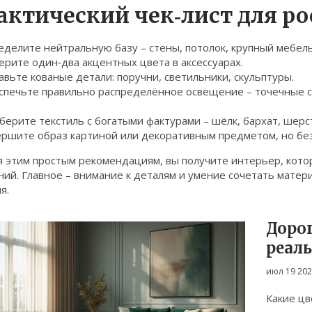
актический чек‑лист для р
еделите нейтральную базу – стены, потолок, крупный мебел
ерите один‑два акцентных цвета в аксессуарах.
авьте кованые детали: поручни, светильники, скульптуры.
еспечьте правильно распределённое освещение – точечные с
берите текстиль с богатыми фактурами – шёлк, бархат, шерс
ершите образ картиной или декоративным предметом, но без
я этим простым рекомендациям, вы получите интерьер, кото
ий. Главное – внимание к деталям и умение сочетать матер
я.
Дорог
реал
стил
июл 19 20
Какие цв