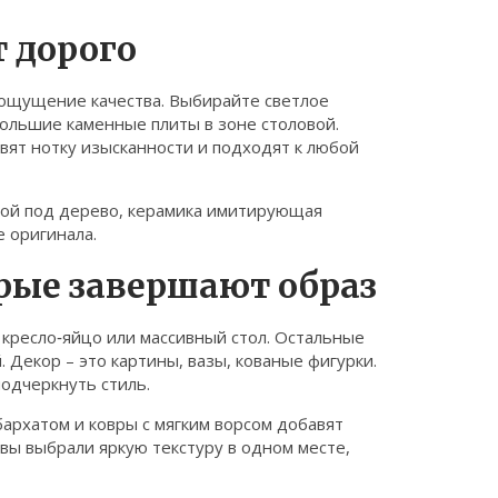
 дорого
 ощущение качества. Выбирайте светлое
большие каменные плиты в зоне столовой.
авят нотку изысканности и подходят к любой
рой под дерево, керамика имитирующая
е оригинала.
орые завершают образ
 кресло‑яйцо или массивный стол. Остальные
 Декор – это картины, вазы, кованые фигурки.
подчеркнуть стиль.
бархатом и ковры с мягким ворсом добавят
 вы выбрали яркую текстуру в одном месте,