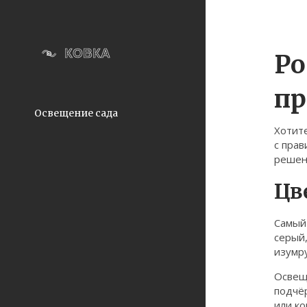
Ро
пр
Освещение сада
Хотите
с прав
решен
Цв
Самый
серый,
изумр
Освещ
подчёр
или ко