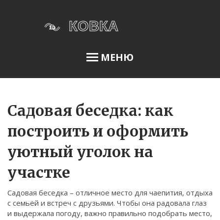
МЕНЮ
Освещение сада
Садовая беседка: как
построить и оформить
Меню
уютный уголок на
О нас
участке
Условия использования
Политика конфиденциальности
Садовая беседка – отличное место для чаепития, отдыха
с семьёй и встреч с друзьями. Чтобы она радовала глаз
ФЗ-152
и выдержала погоду, важно правильно подобрать место,