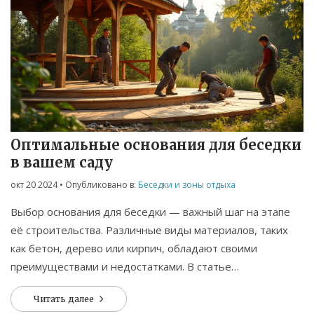
Оптимальные основания для беседки
в вашем саду
окт 20 2024
• Опубликовано в:
Беседки и зоны отдыха
Выбор основания для беседки — важный шаг на этапе
её строительства. Различные виды материалов, таких
как бетон, дерево или кирпич, обладают своими
преимуществами и недостатками. В статье
рассматриваются популярные варианты оснований и
Читать далее
даются советы для выбора подходящего для вашего