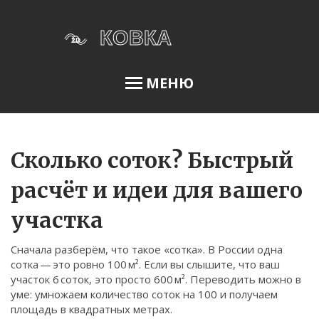
МЕНЮ
Освещение сада
Сколько соток? Быстрый
расчёт и идеи для вашего
Меню
участка
О нас
Сначала разберём, что такое «сотка». В России одна
Условия использования
сотка — это ровно 100 м². Если вы слышите, что ваш
Политика конфиденциальности
участок 6 соток, это просто 600 м². Переводить можно в
уме: умножаем количество соток на 100 и получаем
ФЗ-152
площадь в квадратных метрах.