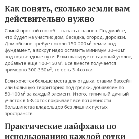
Связаться
Как понять, сколько земли вам
действительно нужно
© 2026. Все права защищены.
Самый простой способ — начать с планов. Подумайте,
что будет на участке: дом, беседка, огород, дорожки.
Дом обычно требует около 150‑200 м² земли под
фундамент, а вокруг надо оставить минимум 30‑40 м²
под подъездные пути. Если планируете садовый уголок,
добавьте еще 100‑150 м². Всё вместе получается
примерно 300‑350 м², то есть 3‑4 сотки.
Если хочется больше места для отдыха, ставим бассейн
или большую территорию под грядки, добавляем по
50‑100 м² за каждый элемент. Итого, типичный дачный
участок в 6‑8 соток покрывает все потребности
большинства владельцев без лишних пустых
пространств.
Практические лайфхаки по
использованию каждой сотки