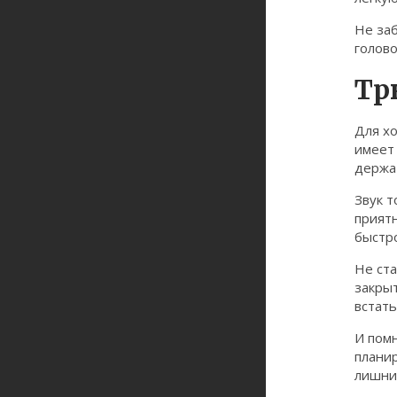
Не заб
голово
Тр
Для хо
имеет
держат
Звук т
приятн
быстро
Не ста
закрыт
встать
И помн
планир
лишни