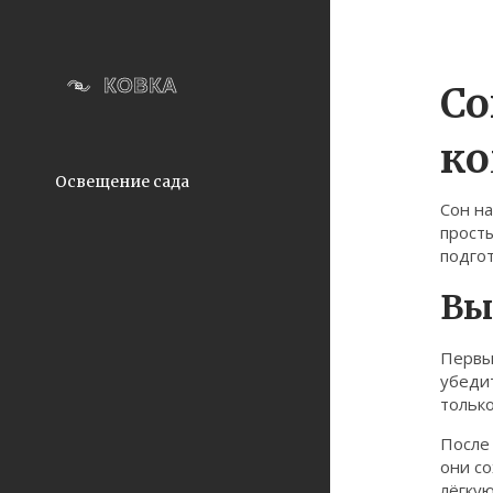
Со
ко
Освещение сада
Сон на
просты
подгот
Вы
Первый
убедит
только
После
они со
лёгкую