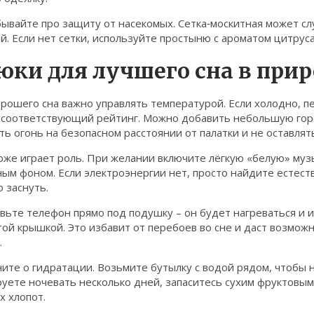
ывайте про защиту от насекомых. Сетка‑москитная может слу
й. Если нет сетки, используйте простыню с ароматом цитруса
юки для лучшего сна в прир
рошего сна важно управлять температурой. Если холодно, п
 соответствующий рейтинг. Можно добавить небольшую горел
ь огонь на безопасном расстоянии от палатки и не оставлять
оже играет роль. При желании включите лёгкую «белую» муз
ым фоном. Если электроэнергии нет, просто найдите естест
 заснуть.
вьте телефон прямо под подушку – он будет нагреваться и и
ой крышкой. Это избавит от перебоев во сне и даст возмож
.
ите о гидратации. Возьмите бутылку с водой рядом, чтобы не
уете ночевать несколько дней, запаситесь сухим фруктовым
х хлопот.