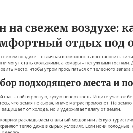
н на свежем воздухе: к
мфортный отдых под 
 свежем воздухе – отличная возможность восстановить силы
ни могут стать скользкими, а комары – ненужными гостями. 
овить место, чтобы утром просыпаться от телесного запаха с
бор подходящего места и п
 шаг – найти ровную, сухую поверхность. Ищите участок без 
есь, что земля не сырая, иначе матрас промокнет. На земл
 защищает от холода, но и удерживает влагу от земли.
 коврика раскладываем спальный мешок или лёгкую туристич
храняют тепло даже в сырых условиях. Если ночи холодные,
 одеялку.