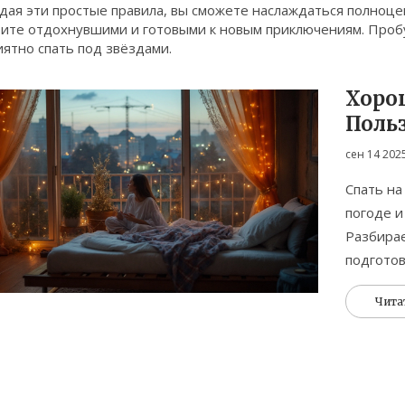
дая эти простые правила, вы сможете наслаждаться полноце
тите отдохнувшими и готовыми к новым приключениям. Пробу
иятно спать под звёздами.
Хорош
Польз
терра
сен 14 202
Спать на
погоде и
Разбирае
подготов
Чита