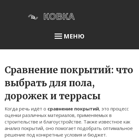
МЕНЮ
Освещение сада
Сравнение покрытий: что
выбрать для пола,
Меню
дорожек и террасы
О нас
Когда речь идёт о
сравнение покрытий
,
это процесс
Условия использования
оценки различных материалов, применяемых в
Политика конфиденциальности
строительстве и благоустройстве
. Также известное как
анализ покрытий
, оно помогает подобрать оптимальное
ФЗ-152
решение под конкретные условия и бюджет.