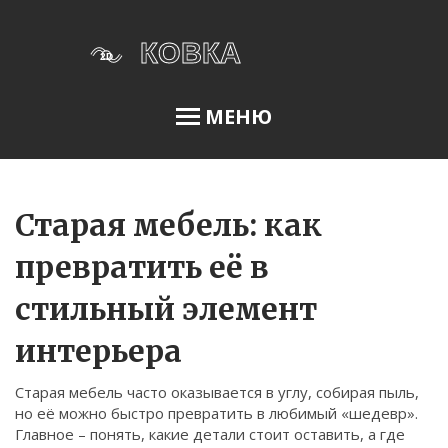
МЕНЮ
Освещение сада
Старая мебель: как
превратить её в
Меню
стильный элемент
О нас
интерьера
Условия использования
Политика конфиденциальности
Старая мебель часто оказывается в углу, собирая пыль,
но её можно быстро превратить в любимый «шедевр».
ФЗ-152
Главное – понять, какие детали стоит оставить, а где