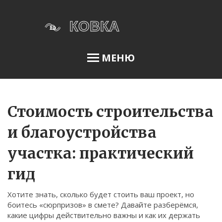
МЕНЮ
Освещение сада
Стоимость строительства
и благоустройства
Меню
участка: практический
О нас
гид
Условия использования
Политика конфиденциальности
Хотите знать, сколько будет стоить ваш проект, но
боитесь «сюрпризов» в смете? Давайте разберёмся,
ФЗ-152
какие цифры действительно важны и как их держать