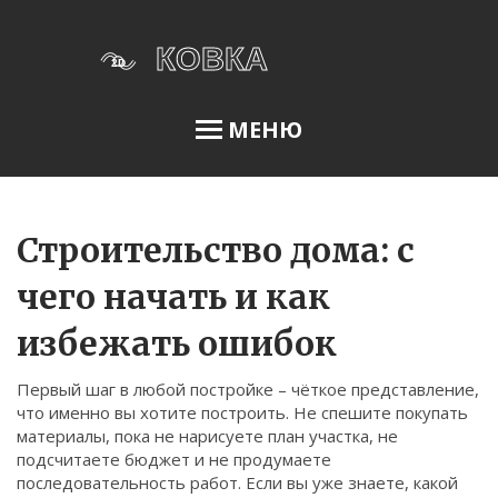
МЕНЮ
Освещение сада
Строительство дома: с
чего начать и как
Меню
избежать ошибок
О нас
Первый шаг в любой постройке – чёткое представление,
Условия использования
что именно вы хотите построить. Не спешите покупать
Политика конфиденциальности
материалы, пока не нарисуете план участка, не
подсчитаете бюджет и не продумаете
ФЗ-152
последовательность работ. Если вы уже знаете, какой