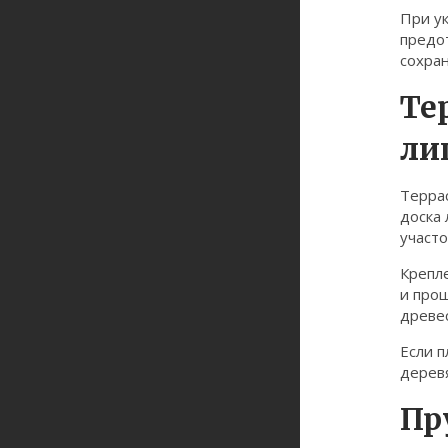
При ук
предо
сохра
Те
ли
Террас
доска 
участо
Крепле
и про
древе
Если п
деревя
Пр