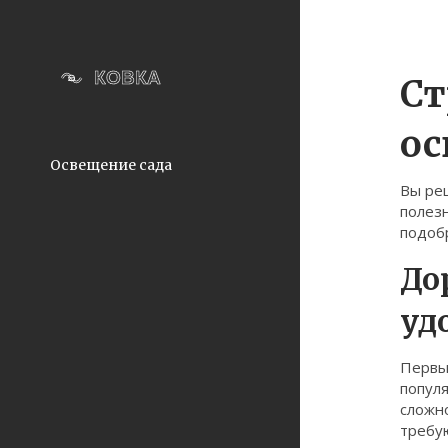
Ст
ос
Освещение сада
Вы реш
полезн
подобр
До
уд
Первый
попул
сложно
требую