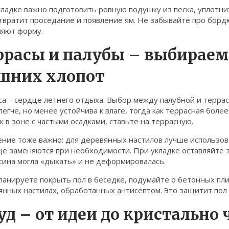
ладке важно подготовить ровную подушку из песка, уплотни
твратит проседание и появление ям. Не забывайте про бор
няют форму.
ррасы и палубы – выбираем
шних хлопот
а – сердце летнего отдыха. Выбор между палубной и террасн
легче, но менее устойчива к влаге, тогда как террасная боле
к в зоне с частыми осадками, ставьте на террасную.
ние тоже важно: для деревянных настилов лучше использова
ще заменяются при необходимости. При укладке оставляйте 
сина могла «дыхать» и не деформировалась.
ланируете покрыть пол в беседке, подумайте о бетонных пл
нных настилах, обработанных антисептом. Это защитит пол о
уд – от идеи до кристально