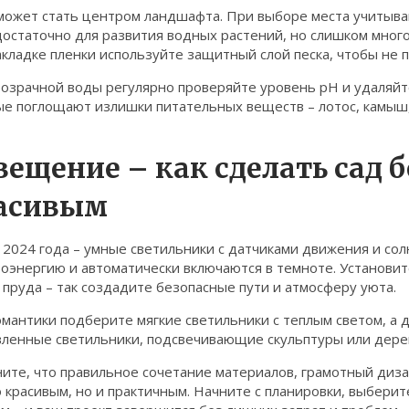
может стать центром ландшафта. При выборе места учитывай
остаточно для развития водных растений, но слишком много
кладке пленки используйте защитный слой песка, чтобы не п
озрачной воды регулярно проверяйте уровень pH и удаляйте
ые поглощают излишки питательных веществ – лотос, камыш,
вещение – как сделать сад 
асивым
 2024 года – умные светильники с датчиками движения и со
оэнергию и автоматически включаются в темноте. Установит
 пруда – так создадите безопасные пути и атмосферу уюта.
мантики подберите мягкие светильники с теплым светом, а 
вленные светильники, подсвечивающие скульптуры или дере
ните, что правильное сочетание материалов, грамотный диз
о красивым, но и практичным. Начните с планировки, выбер