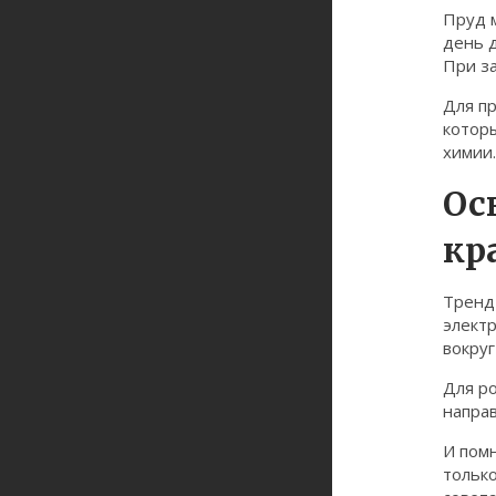
Пруд 
день д
При за
Для пр
котор
химии.
Ос
кр
Тренд
электр
вокруг
Для ро
напра
И пом
тольк