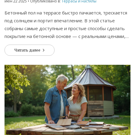
июн 22 2025
• Опубликовано в:
Террасы и настилы
Бетонный пол на террасе быстро пачкается, трескается
под солнцем и портит впечатление. В этой статье
собраны самые доступные и простые способы сделать
покрытие на бетонной основе — с реальными ценами,
плюсами и минусами каждого. Поделюсь советами, как
Читать далее
выбрать материал, чтобы не переплатить и не попасть
впросак. Здесь вы найдете практические лайфхаки и
необычные решения, которые работают даже на старой
террасе. После прочтения вы точно сможете выбрать
лучший вариант для себя.