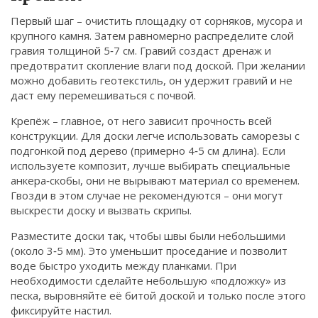
Первый шаг – очистить площадку от сорняков, мусора и
крупного камня. Затем равномерно распределите слой
гравия толщиной 5‑7 см. Гравий создаст дренаж и
предотвратит скопление влаги под доской. При желании
можно добавить геотекстиль, он удержит гравий и не
даст ему перемешиваться с почвой.
Крепёж – главное, от него зависит прочность всей
конструкции. Для доски легче использовать саморезы с
подгонкой под дерево (примерно 4‑5 см длина). Если
используете композит, лучше выбирать специальные
анкера‑скобы, они не вырывают материал со временем.
Гвозди в этом случае не рекомендуются – они могут
выскрести доску и вызвать скрипы.
Разместите доски так, чтобы швы были небольшими
(около 3‑5 мм). Это уменьшит проседание и позволит
воде быстро уходить между планками. При
необходимости сделайте небольшую «подложку» из
песка, выровняйте её битой доской и только после этого
фиксируйте настил.