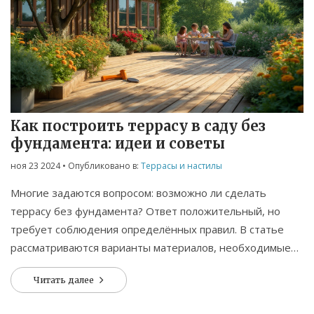
Как построить террасу в саду без
фундамента: идеи и советы
ноя 23 2024
• Опубликовано в:
Террасы и настилы
Многие задаются вопросом: возможно ли сделать
террасу без фундамента? Ответ положительный, но
требует соблюдения определённых правил. В статье
рассматриваются варианты материалов, необходимые
инструменты и практические советы для строительства
Читать далее
надёжной садовой террасы. Обсуждаются способы
продления срока службы такой конструкции и советы по