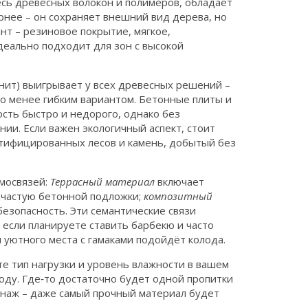
есь древесных волокон и полимеров, обладает
рнее – он сохраняет внешний вид дерева, но
ант –
резиновое покрытие
,
мягкое,
идеально подходит для зон с высокой
ранит) выигрывает у всех древесных решений –
го менее гибким вариантом. Бетонные плиты и
сть быстро и недорого, однако без
ии. Если важен экологичный аспект, стоит
ртифицированных лесов и камень, добытый без
мосвязей:
Террасный материал
включает
ачастую бетонной подложки;
композитный
езопасность. Эти семантические связи
 если планируете ставить барбекю и часто
 уютного места с гамаками подойдёт колода.
е тип нагрузки и уровень влажности в вашем
ходу. Где‑то достаточно будет одной пропитки
ренаж – даже самый прочный материал будет