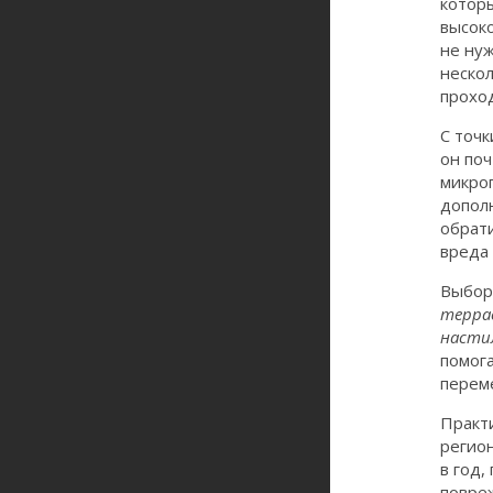
котор
высоко
не ну
неско
прохо
С точк
он поч
микро
дополн
обрат
вреда 
Выбор
терра
насти
помога
переме
Практи
регион
в год,
повреж