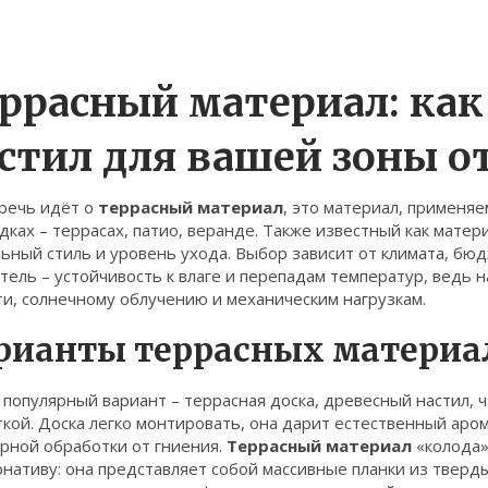
ррасный материал: ка
стил для вашей зоны о
 речь идёт о
террасный материал
,
это материал, применяе
ках – террасах, патио, веранде
. Также известный как
матери
ьный стиль и уровень ухода.
Выбор зависит от климата, бюд
тель – устойчивость к влаге и перепадам температур, ведь 
и, солнечному облучению и механическим нагрузкам.
рианты террасных материал
 популярный вариант –
террасная доска
,
древесный настил, ч
ткой
. Доска легко монтировать, она дарит естественный аро
рной обработки от гниения.
Террасный материал
«колода»
нативу: она представляет собой массивные планки из тверд