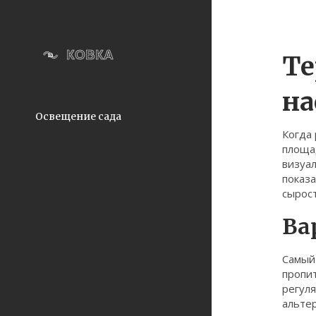
Те
на
Освещение сада
Когда
площад
визуал
показа
сырост
Ва
Самый
пропи
регуля
альтер