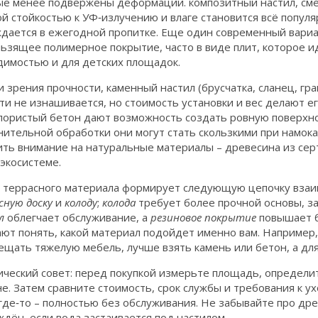
ые менее подвержены деформации.
композитный настил
,
см
й стойкостью к УФ‑излучению и влаге
становится всё популя
ждается в ежегодной пропитке. Еще один современный вари
льзящее полимерное покрытие, часто в виде плит
, которое 
димостью и для детских площадок.
и зрения прочности, каменный настил (брусчатка, сланец, г
ти не изнашивается, но стоимость установки и вес делают е
пористый бетон дают возможность создать ровную поверхно
ительной обработки они могут стать скользкими при намокан
ить внимание на натуральные материалы – древесина из се
экосистеме.
 террасного материала формирует следующую цепочку взаи
сную доску
и
колоду
;
колода
требует более прочной основы, з
л
облегчает обслуживание, а
резиновое покрытие
повышает б
ют понять, какой материал подойдет именно вам. Например,
щать тяжелую мебель, лучше взять камень или бетон, а для
ческий совет: перед покупкой измерьте площадь, определит
е. Затем сравните стоимость, срок службы и требования к у
 где‑то – полностью без обслуживания. Не забывайте про д
дён, если вода застаивается под настилом.