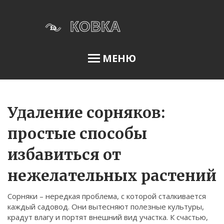
МЕНЮ
Освещение сада
Удаление сорняков:
простые способы
Меню
избавиться от
О нас
нежелательных растений
Условия использования
Политика конфиденциальности
Сорняки – нередкая проблема, с которой сталкивается
каждый садовод. Они вытесняют полезные культуры,
ФЗ-152
крадут влагу и портят внешний вид участка. К счастью,