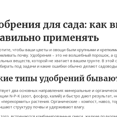
обрения для сада: как 
авильно применять
отите, чтобы ваши цветы и овощи были крупными и крепкими
мливать почву. Удобрения – это не волшебный порошок, а ср
льных веществ, которой не хватает в вашем грунте. В этой 
дбирать под задачи и какие ошибки обычно делают садоводы
кие типы удобрений бываю
твует два основных направления: минеральные и органичес
ции N‑P‑K (азот, фосфор, калий) и быстро дают результат, 
«перекормить» растения. Органические – компост, навоз, т
чшают структуру почвы и удерживают влагу.
 того, встречаются комбинированные смеси, жидкие подкорм