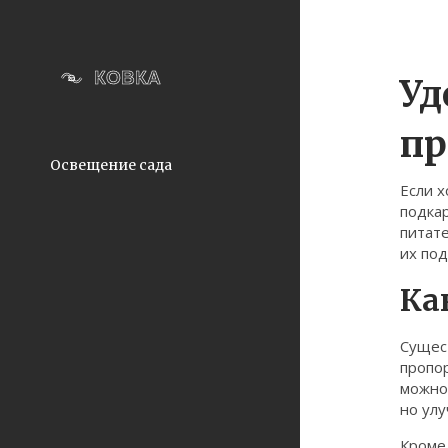
Уд
пр
Освещение сада
Если х
подкар
питате
их по
Ка
Сущес
пропор
можно 
но улу
Кроме