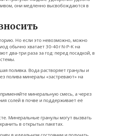
поливом, они медленно высвобождаются в
 вносить
торию. Но если это невозможно, можно
од обычно хватает 30‑40 г N‑P‑K на
ют два‑три раза за год: перед посадкой, в
истемы.
ая поливка. Вода растворяет гранулы и
без полива минералы «застревают» на
 применяйте минеральную смесь, а через
ния солей в почве и поддерживает её
сте. Минеральные гранулы могут вызвать
хранить в открытых пакетах.
чву в идеальном состоянии и получать