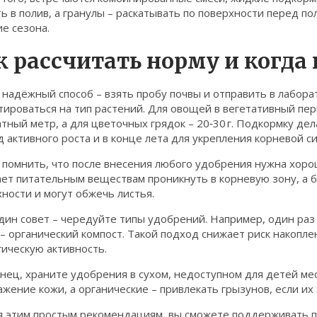
ь в полив, а гранулы – раскатывать по поверхности перед 
е сезона.
к рассчитать норму и когда
надёжный способ – взять пробу почвы и отправить в лабора
ироваться на тип растений. Для овощей в вегетативный пери
тный метр, а для цветочных грядок – 20‑30 г. Подкормку дела
 активного роста и в конце лета для укрепления корневой с
помнить, что после внесения любого удобрения нужна хорош
ает питательным веществам проникнуть в корневую зону, а 
ности и могут обжечь листья.
дин совет – чередуйте типы удобрений. Например, один раз
– органический компост. Такой подход снижает риск накопле
ическую активность.
нец, храните удобрения в сухом, недоступном для детей ме
жение кожи, а органические – привлекать грызунов, если их 
я этим простым рекомендациям, вы сможете поддерживать по