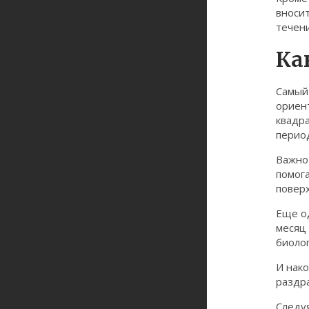
вносит
течени
Ка
Самый 
ориент
квадра
период
Важно 
помог
поверх
Еще о
месяц 
биолог
И нако
раздра
Следу