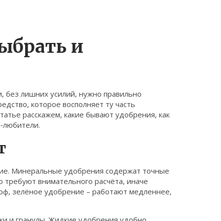
выбрать и
, без лишних усилий, нужно правильно
едство, которое восполняет ту часть
статье расскажем, какие бывают удобрения, как
‑любители.
т
кие. Минеральные удобрения содержат точные
но требуют внимательного расчёта, иначе
орф, зелёное удобрение – работают медленнее,
ки и гранулы. Жидкие удобрения удобно