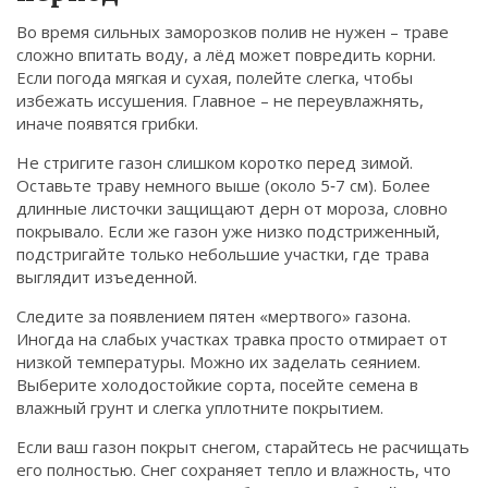
Во время сильных заморозков полив не нужен – траве
сложно впитать воду, а лёд может повредить корни.
Если погода мягкая и сухая, полейте слегка, чтобы
избежать иссушения. Главное – не переувлажнять,
иначе появятся грибки.
Не стригите газон слишком коротко перед зимой.
Оставьте траву немного выше (около 5‑7 см). Более
длинные листочки защищают дерн от мороза, словно
покрывало. Если же газон уже низко подстриженный,
подстригайте только небольшие участки, где трава
выглядит изъеденной.
Следите за появлением пятен «мертвого» газона.
Иногда на слабых участках травка просто отмирает от
низкой температуры. Можно их заделать сеянием.
Выберите холодостойкие сорта, посейте семена в
влажный грунт и слегка уплотните покрытием.
Если ваш газон покрыт снегом, старайтесь не расчищать
его полностью. Снег сохраняет тепло и влажность, что