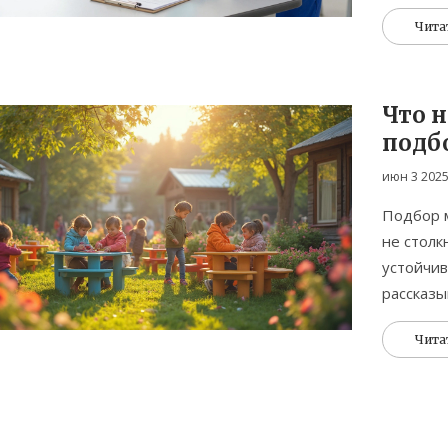
устроена
Чита
стулья т
Что 
подбо
июн 3 202
Подбор м
не столк
устойчив
рассказы
сделать,
Чита
реально
моменты 
поделимс
саду. Не