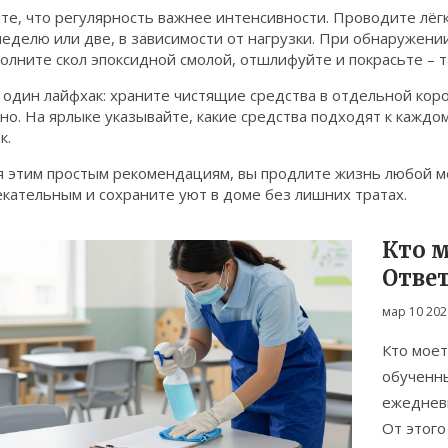
е, что регулярность важнее интенсивности. Проводите лёгк
неделю или две, в зависимости от нагрузки. При обнаружени
полните скол эпоксидной смолой, отшлифуйте и покрасьте –
один лайфхак: храните чистящие средства в отдельной коро
но. На ярлыке указывайте, какие средства подходят к каждо
к.
я этим простым рекомендациям, вы продлите жизнь любой м
кательным и сохраните уют в доме без лишних тратах.
Кто м
Отве
мар 10 202
Кто моет
обученн
ежеднев
От этого