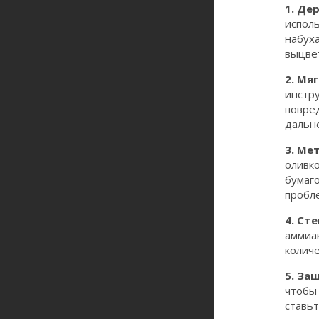
1. Де
исполь
набуха
выцве
2. Мя
инстру
повред
дальн
3. Ме
оливк
бумаг
пробле
4. Ст
аммиа
количе
5. За
чтобы
ставь