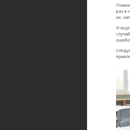
Помнит
раз в 
их: за
И ещё 
случай
ошибо
Следу
привле