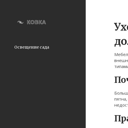
Ух
до
Освещение сада
Мебель
внешн
типам
По
Больш
пятна,
недост
Пр