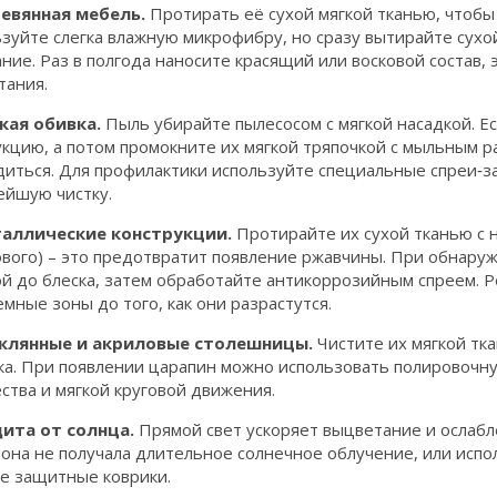
ревянная мебель.
Протирать её сухой мягкой тканью, чтобы
зуйте слегка влажную микрофибру, но сразу вытирайте сухо
ние. Раз в полгода наносите красящий или восковой состав, 
тания.
гкая обивка.
Пыль убирайте пылесосом с мягкой насадкой. Ес
кцию, а потом промокните их мягкой тряпочкой с мыльным ра
иться. Для профилактики используйте специальные спреи‑за
ейшую чистку.
таллические конструкции.
Протирайте их сухой тканью с 
ового) – это предотвратит появление ржавчины. При обнару
ой до блеска, затем обработайте антикоррозийным спреем. 
мные зоны до того, как они разрастутся.
еклянные и акриловые столешницы.
Чистите их мягкой тк
ка. При появлении царапин можно использовать полировочну
ства и мягкой круговой движения.
щита от солнца.
Прямой свет ускоряет выцветание и ослабл
 она не получала длительное солнечное облучение, или исп
те защитные коврики.