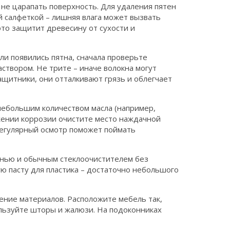
 не царапать поверхность. Для удаления пятен
й салфеткой – лишняя влага может вызвать
это защитит древесину от сухости и
ли появились пятна, сначала проверьте
створом. Не трите – иначе волокна могут
щитники, они отталкивают грязь и облегчает
небольшим количеством масла (например,
жении коррозии очистите место наждачной
Регулярный осмотр поможет поймать
анью и обычным стеклоочистителем без
ю пасту для пластика – достаточно небольшого
ение материалов. Расположите мебель так,
ользуйте шторы и жалюзи. На подоконниках