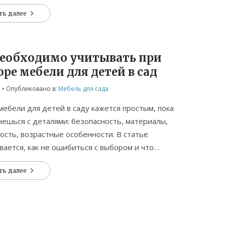
 система и почему нельзя просто вытирать
ть далее
ряпкой.
необходимо учитывать при
ре мебели для детей в сад
5
• Опубликовано в:
Мебель для сада
ебели для детей в саду кажется простым, пока
нешься с деталями: безопасность, материалы,
ость, возрастные особенности. В статье
вается, как не ошибиться с выбором и что
 чтобы мебель была не только красивой, но и
ть далее
 удобной для малышей. Рассмотрим важные
безопасности и долговечности, а также
я рабочими лайфхаками ухода за мебелью в
 обойдётся и без пары интересных фактов,