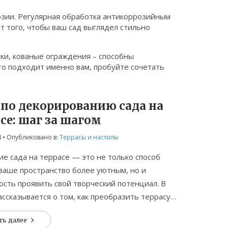
озии. Регулярная обработка антикоррозийным
т того, чтобы ваш сад выглядел стильно
ки, кованые ограждения – способны
то подходит именно вам, пробуйте сочетать
 по декорированию сада на
се: шаг за шагом
4
• Опубликовано в:
Террасы и настилы
е сада на террасе — это не только способ
ваше пространство более уютным, но и
сть проявить свой творческий потенциал. В
ассказывается о том, как преобразить террасу с
 растений, мебели и различных украшений. Вы
ть далее
 как создать зеленый оазис даже на