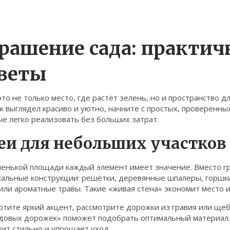
рашение сада: практич
веты
это не только место, где растёт зелень, но и пространство д
к выглядел красиво и уютно, начните с простых, проверенны
е легко реализовать без больших затрат.
еи для небольших участков
ленькой площади каждый элемент имеет значение. Вместо г
кальные конструкции: решётки, деревянные шпалеры, горшки
или ароматные травы. Такие «живая стена» экономит место 
отите яркий акцент, рассмотрите дорожки из гравия или щеб
адовых дорожек» поможет подобрать оптимальный материал.
ит стильно и упрощает уход.