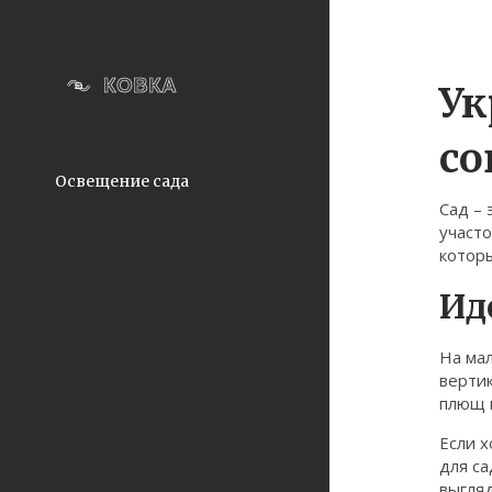
Ук
со
Освещение сада
Сад – 
участо
которы
Ид
На ма
верти
плющ 
Если х
для с
выгляд