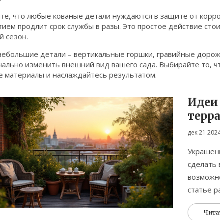
те, что любые кованые детали нуждаются в защите от корр
ием продлит срок службы в разы. Это простое действие стои
й сезон.
 небольшие детали – вертикальные горшки, гравийные дорож
нально изменить внешний вид вашего сада. Выбирайте то, ч
е материалы и наслаждайтесь результатом.
Идеи
терра
дек 21 202
Украшени
сделать 
возможно
статье р
помощью
Чита
узнаете,