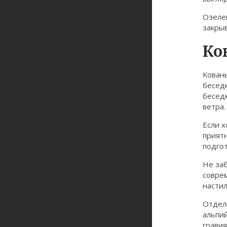
Озелен
закрыв
Ко
Кованы
беседк
беседк
ветра.
Если х
приятн
подго
Не заб
совре
настил
Отдел
альпий
гравия