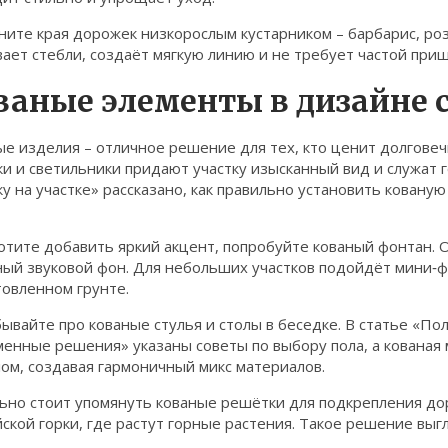
ите края дорожек низкорослым кустарником – барбарис, роз
ает стебли, создаёт мягкую линию и не требует частой прищ
ваные элементы в дизайне 
е изделия – отличное решение для тех, кто ценит долговеч
и и светильники придают участку изысканный вид и служат г
у на участке» рассказано, как правильно установить кован
отите добавить яркий акцент, попробуйте кованый фонтан. О
ый звуковой фон. Для небольших участков подойдёт мини‑фо
товленном грунте.
ывайте про кованые стулья и столы в беседке. В статье «По
менные решения» указаны советы по выбору пола, а кованая
ом, создавая гармоничный микс материалов.
ьно стоит упомянуть кованые решётки для подкрепления до
ской горки, где растут горные растения. Такое решение в
.