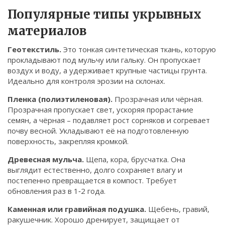
Связаться
Популярные типы укрывных
материалов
© 2026. Все права защищены.
Геотекстиль.
Это тонкая синтетическая ткань, которую
прокладывают под мульчу или гальку. Он пропускает
воздух и воду, а удерживает крупные частицы грунта.
Идеально для контроля эрозии на склонах.
Пленка (полиэтиленовая).
Прозрачная или чёрная.
Прозрачная пропускает свет, ускоряя прорастание
семян, а чёрная – подавляет рост сорняков и согревает
почву весной. Укладывают её на подготовленную
поверхность, закрепляя кромкой.
Древесная мульча.
Щепа, кора, брусчатка. Она
выглядит естественно, долго сохраняет влагу и
постепенно превращается в компост. Требует
обновления раз в 1‑2 года.
Каменная или гравийная подушка.
Щебень, гравий,
ракушечник. Хорошо дренирует, защищает от