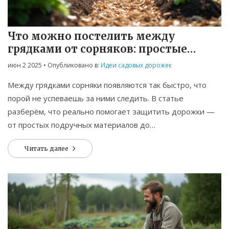
Что можно постелить между
грядками от сорняков: простые
решения
июн 2 2025
• Опубликовано в:
Идеи садовых дорожек
Между грядками сорняки появляются так быстро, что
порой не успеваешь за ними следить. В статье
разберём, что реально помогает защитить дорожки —
от простых подручных материалов до
специализированных укрывных плёнок. Расскажу о
Читать далее
плюсах и минусах каждого способа, поделюсь советами,
как сделать так, чтобы дорожки оставались чистыми без
лишних хлопот. Все рекомендации проверены на
собственном участке и не требуют большого бюджета.
Это руководство для тех, кто ценит своё время и хочет
реально избавиться от сорняков.