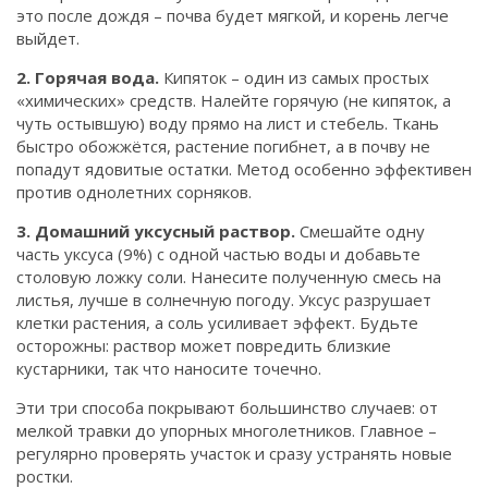
это после дождя – почва будет мягкой, и корень легче
выйдет.
2. Горячая вода.
Кипяток – один из самых простых
«химических» средств. Налейте горячую (не кипяток, а
чуть остывшую) воду прямо на лист и стебель. Ткань
быстро обожжётся, растение погибнет, а в почву не
попадут ядовитые остатки. Метод особенно эффективен
против однолетних сорняков.
3. Домашний уксусный раствор.
Смешайте одну
часть уксуса (9%) с одной частью воды и добавьте
столовую ложку соли. Нанесите полученную смесь на
листья, лучше в солнечную погоду. Уксус разрушает
клетки растения, а соль усиливает эффект. Будьте
осторожны: раствор может повредить близкие
кустарники, так что наносите точечно.
Эти три способа покрывают большинство случаев: от
мелкой травки до упорных многолетников. Главное –
регулярно проверять участок и сразу устранять новые
ростки.