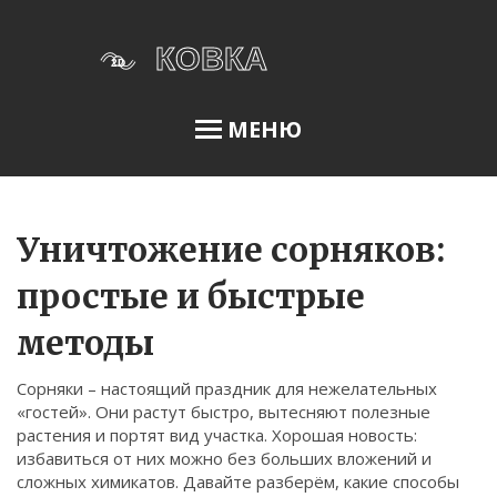
МЕНЮ
Освещение сада
Уничтожение сорняков:
простые и быстрые
Меню
методы
О нас
Сорняки – настоящий праздник для нежелательных
Условия использования
«гостей». Они растут быстро, вытесняют полезные
Политика конфиденциальности
растения и портят вид участка. Хорошая новость:
избавиться от них можно без больших вложений и
ФЗ-152
сложных химикатов. Давайте разберём, какие способы