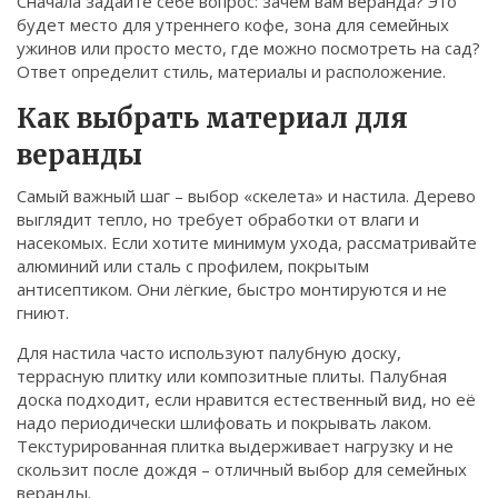
Сначала задайте себе вопрос: зачем вам веранда? Это
Связаться
будет место для утреннего кофе, зона для семейных
ужинов или просто место, где можно посмотреть на сад?
Ответ определит стиль, материалы и расположение.
© 2026. Все права защищены.
Как выбрать материал для
веранды
Самый важный шаг – выбор «скелета» и настила. Дерево
выглядит тепло, но требует обработки от влаги и
насекомых. Если хотите минимум ухода, рассматривайте
алюминий или сталь с профилем, покрытым
антисептиком. Они лёгкие, быстро монтируются и не
гниют.
Для настила часто используют палубную доску,
террасную плитку или композитные плиты. Палубная
доска подходит, если нравится естественный вид, но её
надо периодически шлифовать и покрывать лаком.
Текстурированная плитка выдерживает нагрузку и не
скользит после дождя – отличный выбор для семейных
веранды.