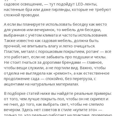
садовое освещение
, — тут подойдут LED-ленты,
настенные бра или даже гирлянды, которые не требуют
сложной проводки.
А если вы планируете использовать беседку как место
для ужинов или вечеринок, то
мебель для беседки
,
выбранная с учётом климата и частоты использования
.
Также известно как
садовая мебель
, должна быть
прочной, не впитывать влагу и легко очищаться.
Пластик, металл с порошковым покрытием, ротанг — всё
это работает, если не забывать про подушки и чехлы.
Не стоит гнаться за дорогими брендами — главное,
чтобы вещи служили, а не портили вид. Важно, чтобы
отделка не выглядела как «ремонт», а как естественное
продолжение сада — спокойно, без перегруза, с
акцентами на натуральных материалах.
В подборке статей ниже вы найдёте реальные примеры:
от того, чем лучше покрыть пол, чтобы он не скрипел и
не гнил, до того, как выбрать свет, чтобы не слепило
вечером. Здесь нет советов в стиле «купите это» —
только то, что реально работает на практике, проверено