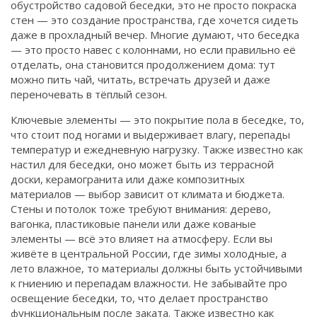
обустройство садовой беседки
, это не просто покраска
Связаться
стен — это создание пространства, где хочется сидеть
даже в прохладный вечер.
Многие думают, что беседка
© 2026. Все права защищены.
— это просто навес с колоннами, но если правильно её
отделать, она становится продолжением дома: тут
можно пить чай, читать, встречать друзей и даже
переночевать в тёплый сезон.
Ключевые элементы — это
покрытие пола в беседке
,
то,
что стоит под ногами и выдерживает влагу, перепады
температур и ежедневную нагрузку
. Также известно как
настил для беседки
, оно может быть из террасной
доски, керамогранита или даже композитных
материалов — выбор зависит от климата и бюджета.
Стены и потолок тоже требуют внимания: дерево,
вагонка, пластиковые панели или даже кованые
элементы — всё это влияет на атмосферу. Если вы
живёте в центральной России, где зимы холодные, а
лето влажное, то материалы должны быть устойчивыми
к гниению и перепадам влажности. Не забывайте про
освещение беседки
,
то, что делает пространство
функциональным после заката
. Также известно как