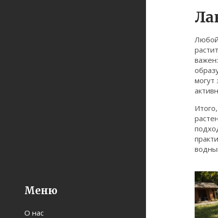
Ла
Любо
расти
важен:
образ
могут
активн
Итого,
расте
подхо
практ
водный
Меню
О нас