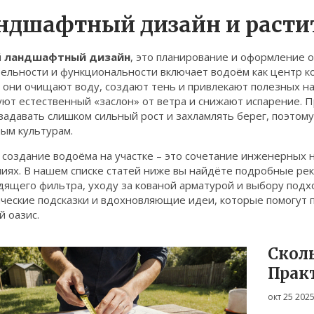
ндшафтный дизайн и расти
й
ландшафтный дизайн
,
это планирование и оформление о
тельности и функциональности
включает водоём как центр к
 они очищают воду, создают тень и привлекают полезных на
уют естественный «заслон» от ветра и снижают испарение. 
 задавать слишком сильный рост и захламлять берег, поэто
ым культурам.
 создание водоёма на участке – это сочетание инженерных н
ниях. В нашем списке статей ниже вы найдёте подробные ре
дящего фильтра, уходу за кованой арматурой и выбору подх
ические подсказки и вдохновляющие идеи, которые помогут 
 оазис.
Скол
Прак
площ
окт 25 202