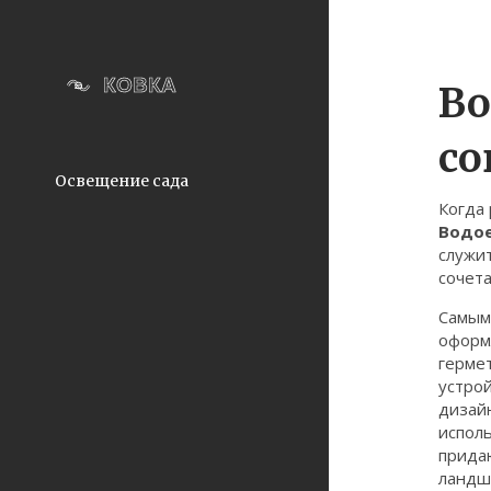
Во
со
Освещение сада
Когда
Водое
служи
сочета
Самым
оформ
герме
устрой
дизайн
испол
прида
ландш