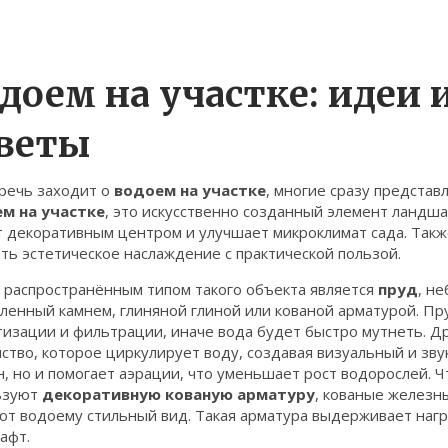
доем на участке: идеи 
веты
 речь заходит о
водоем на участке
, многие сразу представ
м на участке
,
это искусственно созданный элемент ландша
т декоративным центром и улучшает микроклимат сада
. Так
ть эстетическое наслаждение с практической пользой.
 распространённым типом такого объекта является
пруд
,
не
ленный камнем, глиняной глиной или кованой арматурой
. Пр
тизации и фильтрации, иначе вода будет быстро мутнеть. Д
ство, которое циркулирует воду, создавая визуальный и зв
, но и помогает аэрации, что уменьшает рост водорослей. 
ьзуют
декоративную кованую арматуру
,
кованые железны
ют водоему стильный вид
. Такая арматура выдерживает нагр
афт.