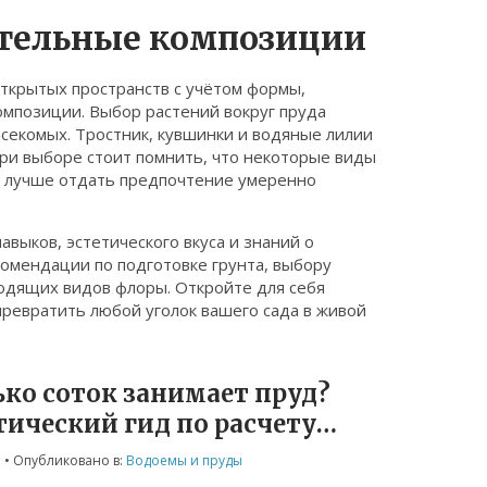
тельные композиции
ткрытых пространств с учётом формы,
омпозиции. Выбор растений вокруг пруда
секомых. Тростник, кувшинки и водяные лилии
При выборе стоит помнить, что некоторые виды
му лучше отдать предпочтение умеренно
авыков, эстетического вкуса и знаний о
комендации по подготовке грунта, выбору
одящих видов флоры. Откройте для себя
превратить любой уголок вашего сада в живой
ько соток занимает пруд?
тический гид по расчету
ади
5
• Опубликовано в:
Водоемы и пруды