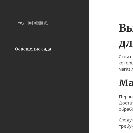
Вы
дл
Освещение сада
Стоит 
которы
магази
Ма
Первый
Доста
обрабо
Следую
требую