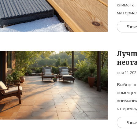
климата.
материал
Чита
Лучш
неот
терр
ноя 11 202
Выбор по
помещени
внимания
к перепа
покрытие
Чита
эстетичн
популяр