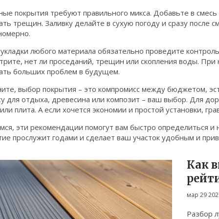
ные покрытия требуют правильного микса. Добавьте в смесь
ть трещин. Заливку делайте в сухую погоду и сразу после с
номерно.
 укладки любого материала обязательно проведите контроль
трите, нет ли проседаний, трещин или скопления воды. При
ать больших проблем в будущем.
ите, выбор покрытия – это компромисс между бюджетом, эст
у для отдыха, древесина или композит – ваш выбор. Для дор
или плита. А если хочется экономии и простой установки, гр
мся, эти рекомендации помогут вам быстро определиться и 
тие прослужит годами и сделает ваш участок удобным и при
Как в
рейти
2026 
мар 29 202
Разбор л