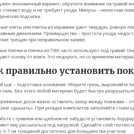
ужен экономичный вариант, обратите внимание на гравий или
 стекают воду и не требуют ухода. Минусы – неплотная пов
дическая подсыпка.
ые плиты или плитка из керамики дают твёрдую, ровную пов
сивным движением. Преимущество – простота ухода, недоста
ение трещин при неправильном заливе.
ые пленки и пленка из ПВХ часто используют под гравий. О
ют основу от влаги. Это недорого, но со временем материа
к правильно установить по
 шаг – подготовка основания. Уберите грязь, выровняйте 
стиль. Без этого любой материал будет быстро разрушаться
ревянных досок важно оставлять зазор между планками – от 
сине «дышать». При укладке композитов заполняйте стыки ш
аботе с гравием или щебнем не забудьте установить бордю
яют ему рассыпаться под нагрузкой. Сделайте слой геотекс
о 5‑7 см толщиной достаточно для большинства участков.