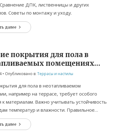
 Сравнение ДПК, лиственницы и других
ов. Советы по монтажу и уходу.
ть далее
ие покрытия для пола в
апливаемых помещениях
асы
4
• Опубликовано в:
Террасы и настилы
крытия для пола в неотапливаемом
и, например на террасе, требует особого
 к материалам. Важно учитывать устойчивость
дам температур и влажности. Правильное
 обеспечит долгий срок службы и
ть далее
ость пространства. В статье описаны
ные материалы и их подходящие варианты для