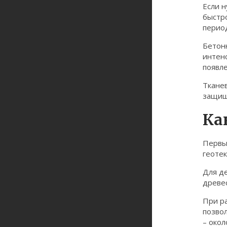
Если н
быстро
перио
Бетонн
интен
появл
Тканев
защища
Ка
Первый
геотек
Для де
древе
При р
позвол
– окол