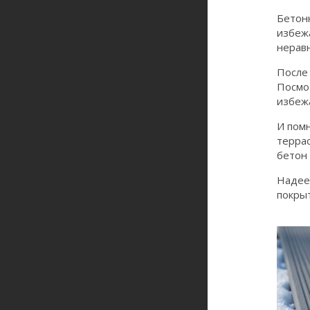
Бетон
избежа
нерав
После
Посмо
избеж
И помн
террас
бетон 
Надее
покры