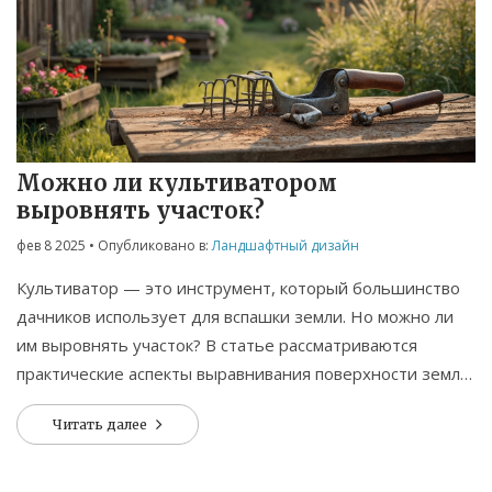
Можно ли культиватором
выровнять участок?
фев 8 2025
• Опубликовано в:
Ландшафтный дизайн
Культиватор — это инструмент, который большинство
дачников использует для вспашки земли. Но можно ли
им выровнять участок? В статье рассматриваются
практические аспекты выравнивания поверхности земли
с помощью культиватора. Узнайте, какие виды
Читать далее
культиваторов подходят лучше всего и как правильно
использовать их для выравнивания. Также делимся
советами, как избежать частых ошибок и получить