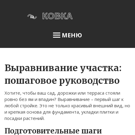
МЕНЮ
Освещение сада
Выравнивание участка:
пошаговое руководство
Меню
Хотите, чтобы ваш сад, дорожки или терраса стояли
О нас
ровно без ям и впадин? Выравнивание – первый шаг к
любой стройке. Это не только красивый внешний вид, но
Условия использования
и крепкая основа для фундамента, укладки плитки и
Политика конфиденциальности
посадки растений.
ФЗ-152
Подготовительные шаги