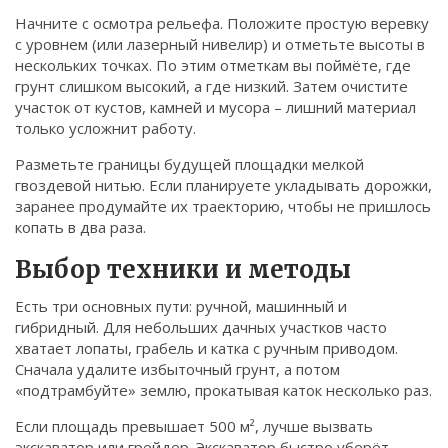
Связаться
Начните с осмотра рельефа. Положите простую веревку
с уровнем (или лазерный нивелир) и отметьте высоты в
© 2026. Все права защищены.
нескольких точках. По этим отметкам вы поймёте, где
грунт слишком высокий, а где низкий. Затем очистите
участок от кустов, камней и мусора – лишний материал
только усложнит работу.
Разметьте границы будущей площадки мелкой
гвоздевой нитью. Если планируете укладывать дорожки,
заранее продумайте их траекторию, чтобы не пришлось
копать в два раза.
Выбор техники и методы
Есть три основных пути: ручной, машинный и
гибридный. Для небольших дачных участков часто
хватает лопаты, грабель и катка с ручным приводом.
Сначала удалите избыточный грунт, а потом
«подтрамбуйте» землю, прокатывая каток несколько раз.
Если площадь превышает 500 м², лучше вызвать
экскаватор или грейдер. Экскаватор быстро уберёт