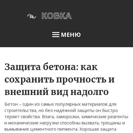
МЕНЮ
Освещение сада
Защита бетона: как
сохранить прочность и
Меню
внешний вид надолго
О нас
Бетон – один из самых популярных материалов для
Условия использования
строительства, но без надёжной защиты он быстро
Политика конфиденциальности
теряет свойства. Влага, заморозки, химические реагенты
и механические нагрузки способны вызвать трещины и
ФЗ-152
вымывание цементного пигмента. Хорошая защита