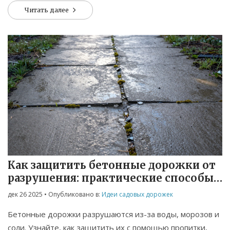
Читать далее
Как защитить бетонные дорожки от
разрушения: практические способы
продлить срок службы
дек 26 2025
• Опубликовано в:
Идеи садовых дорожек
Бетонные дорожки разрушаются из-за воды, морозов и
соли. Узнайте, как защитить их с помощью пропитки,