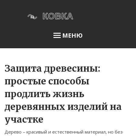
МЕНЮ
Освещение сада
Защита древесины:
простые способы
Меню
продлить жизнь
О нас
деревянных изделий на
Условия использования
участке
Политика конфиденциальности
ФЗ-152
Дерево – красивый и естественный материал, но без