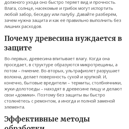
должного ухода оно быстро теряет вид и прочность.
Связаться
Влага, солнце, насекомые и грибок могут испортить
любой забор, беседку или палубу. Давайте разберём,
© 2026. Все права защищены.
зачем нужна защита и как её правильно выполнить без
лишних расходов.
Почему древесина нуждается в
защите
Во-первых, древесина впитывает влагу. Когда она
проседает, в структуре образуются микротрещины, а
потом – гниение. Во-вторых, ультрафиолет разрушает
волокна, делает поверхность сухой и хрупкой. И,
конечно, бытовые вредители – термиты, столбнячники,
жуки‑долотоеды – находят в древесине пищу и делают
свои «домики». Поэтому без защиты вы быстро
столкнётесь с ремонтом, а иногда и полной заменой
элемента.
Эффективные методы
обработки