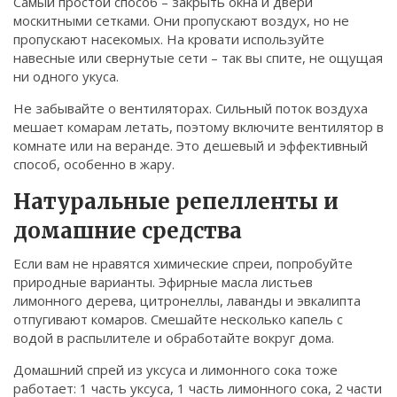
Самый простой способ – закрыть окна и двери
Связаться
москитными сетками. Они пропускают воздух, но не
пропускают насекомых. На кровати используйте
© 2026. Все права защищены.
навесные или свернутые сети – так вы спите, не ощущая
ни одного укуса.
Не забывайте о вентиляторах. Сильный поток воздуха
мешает комарам летать, поэтому включите вентилятор в
комнате или на веранде. Это дешевый и эффективный
способ, особенно в жару.
Натуральные репелленты и
домашние средства
Если вам не нравятся химические спреи, попробуйте
природные варианты. Эфирные масла листьев
лимонного дерева, цитронеллы, лаванды и эвкалипта
отпугивают комаров. Смешайте несколько капель с
водой в распылителе и обработайте вокруг дома.
Домашний спрей из уксуса и лимонного сока тоже
работает: 1 часть уксуса, 1 часть лимонного сока, 2 части