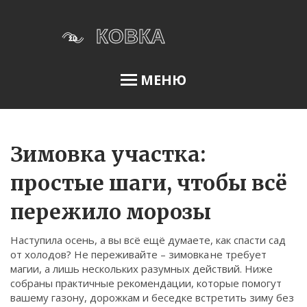
МЕНЮ
Освещение сада
Зимовка участка:
простые шаги, чтобы всё
Меню
пережило морозы
О нас
Наступила осень, а вы всё ещё думаете, как спасти сад
Условия использования
от холодов? Не переживайте – зимовка не требует
Политика конфиденциальности
магии, а лишь нескольких разумных действий. Ниже
собраны практичные рекомендации, которые помогут
ФЗ-152
вашему газону, дорожкам и беседке встретить зиму без