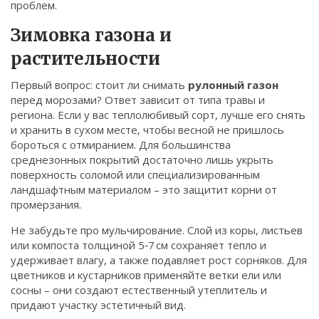
проблем.
Связаться
Зимовка газона и
© 2026. Все права защищены.
растительности
Первый вопрос: стоит ли снимать
рулонный газон
перед морозами? Ответ зависит от типа травы и
региона. Если у вас теплолюбивый сорт, лучше его снять
и хранить в сухом месте, чтобы весной не пришлось
бороться с отмиранием. Для большинства
среднезонных покрытий достаточно лишь укрыть
поверхность соломой или специализированным
ландшафтным материалом – это защитит корни от
промерзания.
Не забудьте про мульчирование. Слой из коры, листьев
или компоста толщиной 5‑7 см сохраняет тепло и
удерживает влагу, а также подавляет рост сорняков. Для
цветников и кустарников применяйте ветки ели или
сосны – они создают естественный утеплитель и
придают участку эстетичный вид.