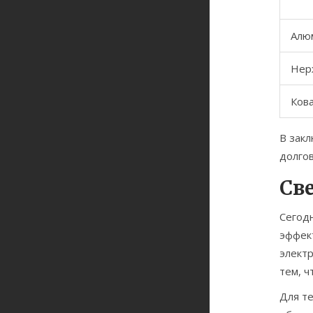
Алю
Нер
Ков
В закл
долго
Св
Сегод
эффект
электр
тем, 
Для те