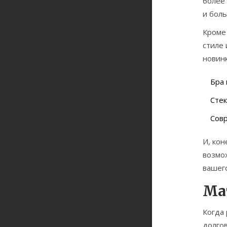
более
и бол
Кроме 
стиле
новинк
Бра 
Стек
Совр
И, кон
возмо
вашего
Ма
Когда
долго