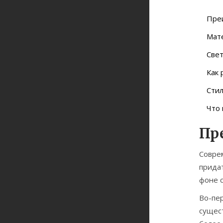
Пре
Мате
Све
Как 
Сти
Что
Пр
Совре
прида
фоне с
Во-пе
сущест