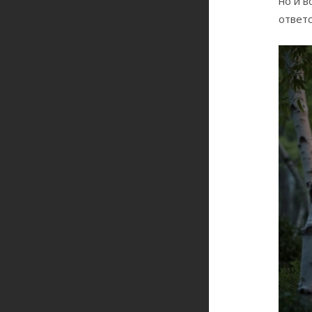
но и в
ответ