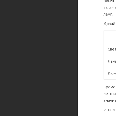
обычна
тысяча
ламп.
Давай
Све
Лам
Люм
Кроме
лето и
значит
Испол