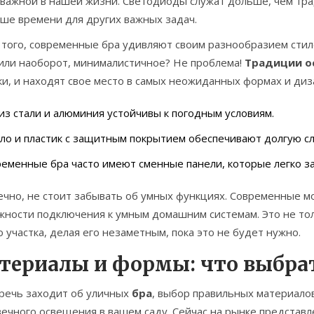
 важной в нашей жизни. Светодиоды служат дольше, чем тр
ьше времени для других важных задач.
того, современные бра удивляют своим разнообразием стил
 или наоборот, минималистичное? Не проблема!
Традиции о
и, и находят свое место в самых неожиданных формах и диз
из стали и алюминия устойчивы к погодным условиям.
ло и пластик с защитным покрытием обеспечивают долгую сл
еменные бра часто имеют сменные панели, которые легко з
ечно, не стоит забывать об умных функциях. Современные м
жности подключения к умным домашним системам. Это не тол
 участка, делая его незаметным, пока это не будет нужно.
териалы и формы: что выбра
 речь заходит об уличных
бра
, выбор правильных материалов
вечного освещения в вашем саду. Сейчас на рынке представ