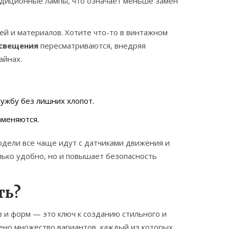
адиционные лампы, что означает меньше замен
ей и материалов. Хотите что-то в винтажном
свещения
пересматриваются, внедряя
айнах.
ужбу без лишних хлопот.
аменяются.
одели все чаще идут с датчиками движения и
ько удобно, но и повышает безопасность
ть?
 и форм — это ключ к созданию стильного и
лено множество вариантов, каждый из которых