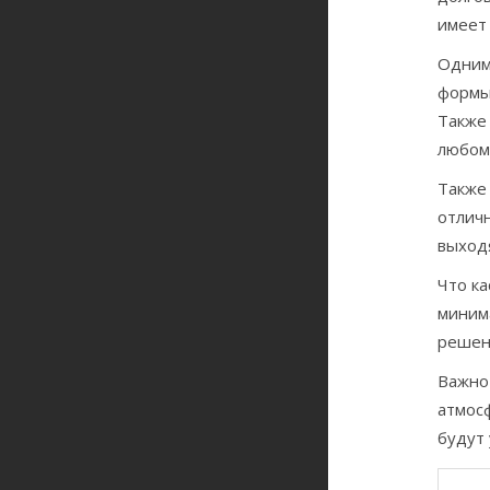
имеет
Одним
формы
Также
любому
Также
отличн
выход
Что ка
миним
решен
Важно
атмосф
будут