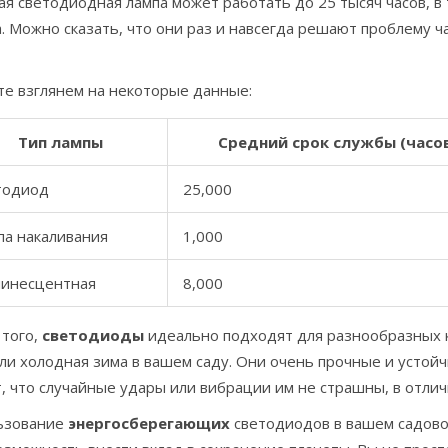
я светодиодная лампа может работать до 25 тысяч часов, в 
. Можно сказать, что они раз и навсегда решают проблему ч
те взглянем на некоторые данные:
Тип лампы
Средний срок службы (часо
тодиод
25,000
па накаливания
1,000
инесцентная
8,000
 того,
светодиоды
идеально подходят для разнообразных к
ли холодная зима в вашем саду. Они очень прочные и устой
, что случайные удары или вибрации им не страшны, в отлич
ьзование
энергосберегающих
светодиодов в вашем садово