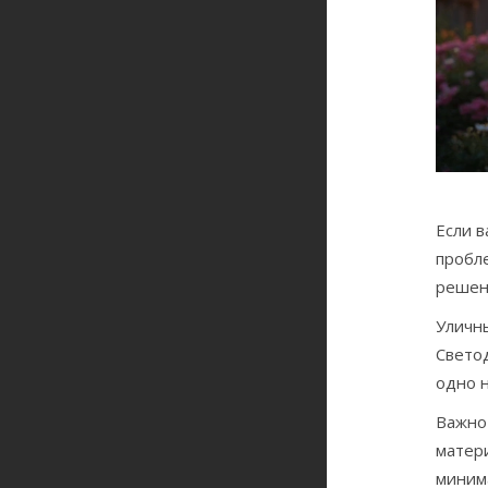
Если в
пробле
решен
Уличны
Свето
одно н
Важно
матер
миним