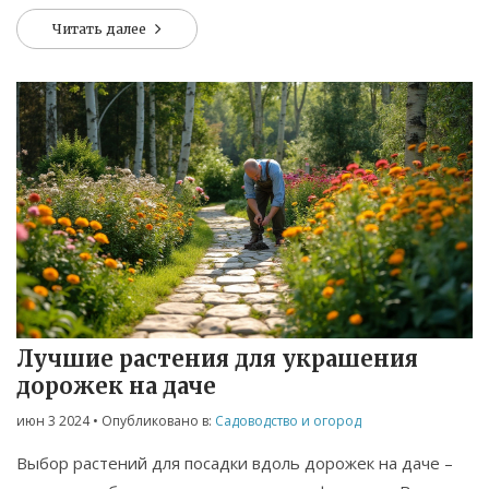
Мы поговорим про климатические условия, выбор семян
Читать далее
и уход за рассадой. Узнайте, как обеспечить своему
газону наилучший старт в новом сезоне.
Лучшие растения для украшения
дорожек на даче
июн 3 2024
• Опубликовано в:
Садоводство и огород
Выбор растений для посадки вдоль дорожек на даче –