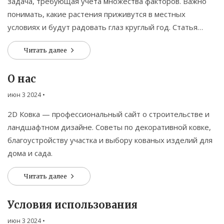
задача, требующая учета множества факторов. Важно
понимать, какие растения приживутся в местных
условиях и будут радовать глаз круглый год. Статья
предлагает полезные советы и интересные факты о
Читать далее
выборе и уходе за растениями, которые сделают ваш
сад эстетически привлекательным.
О нас
июн 3 2024
•
2D Ковка — профессиональный сайт о строительстве и
ландшафтном дизайне. Советы по декоративной ковке,
благоустройству участка и выбору кованых изделий для
дома и сада.
Читать далее
Условия использования
июн 3 2024
•