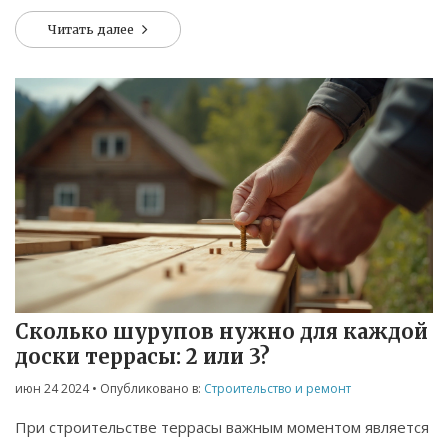
правильно выбрать место, подготовить грунт, провести
Читать далее
дренаж и другие важные аспекты.
Сколько шурупов нужно для каждой
доски террасы: 2 или 3?
июн 24 2024
• Опубликовано в:
Строительство и ремонт
При строительстве террасы важным моментом является