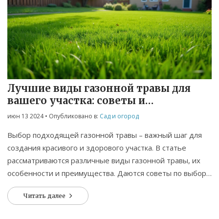
Лучшие виды газонной травы для
вашего участка: советы и
рекомендации
июн 13 2024
• Опубликовано в:
Сад и огород
Выбор подходящей газонной травы – важный шаг для
создания красивого и здорового участка. В статье
рассматриваются различные виды газонной травы, их
особенности и преимущества. Даются советы по выбору
травы в зависимости от климатических условий и типа
Читать далее
почвы. Также обсуждаются рекомендации по уходу за
газоном.