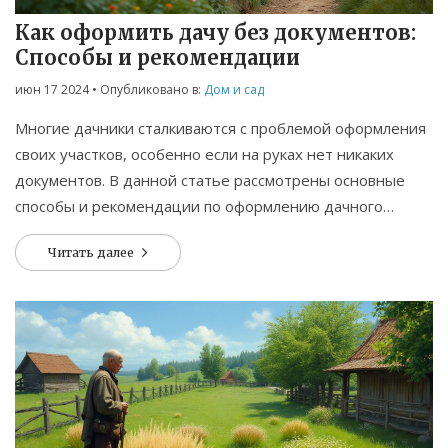
Как оформить дачу без документов:
Способы и рекомендации
июн 17 2024
• Опубликовано в:
Дом и сад
Многие дачники сталкиваются с проблемой оформления
своих участков, особенно если на руках нет никаких
документов. В данной статье рассмотрены основные
способы и рекомендации по оформлению дачного
участка без документов, что поможет избежать
Читать далее
юридических проблем и обезопасить собственность.