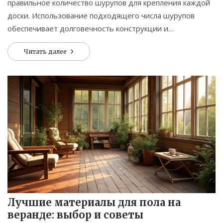
правильное количество шурупов для крепления каждой
доски. Использование подходящего числа шурупов
обеспечивает долговечность конструкции и
безопасность во время эксплуатации. В этой статье
Читать далее
обсудим, как выбрать количество шурупов, учитывая
материал досок и условия эксплуатации.
Лучшие материалы для пола на
веранде: выбор и советы