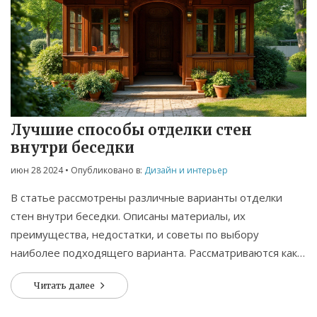
Лучшие способы отделки стен
внутри беседки
июн 28 2024
• Опубликовано в:
Дизайн и интерьер
В статье рассмотрены различные варианты отделки
стен внутри беседки. Описаны материалы, их
преимущества, недостатки, и советы по выбору
наиболее подходящего варианта. Рассматриваются как
традиционные, так и современные способы отделки, а
Читать далее
также полезные советы по уходу за выбранными
материалами.