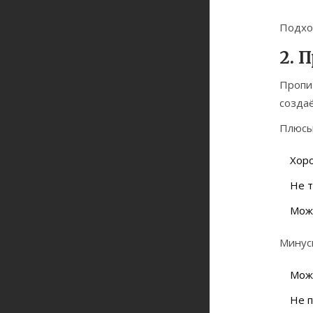
Подход
2. 
Пропит
создаё
Плюсы
Хоро
Не т
Можн
Минус
Мож
Не п