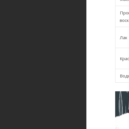
Про
вос
Лак
Крас
Вод