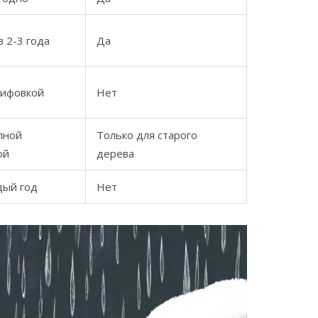
в 2-3 года
Да
лифовкой
Нет
олной
Только для старого
ой
дерева
дый год
Нет