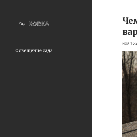
Че
ва
ноя 16 
Освещение сада