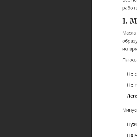
работа
1. 
Масла
образу
испаря
Плюсы
Не с
Не 
Легк
Минус
Нужн
Не м