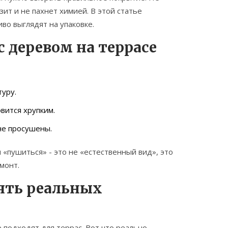
ьзит и не пахнет химией. В этой статье
иво выглядят на упаковке.
с деревом на террасе
туру.
вится хрупким.
 не просушены.
 «пушиться» - это не «естественный вид», это
монт.
ять реальных
се подходят для террас. Вот что реально