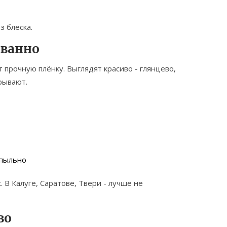
з блеска.
ованно
т прочную плёнку. Выглядят красиво - глянцево,
грывают.
 пыльно
 В Калуге, Саратове, Твери - лучше не
во