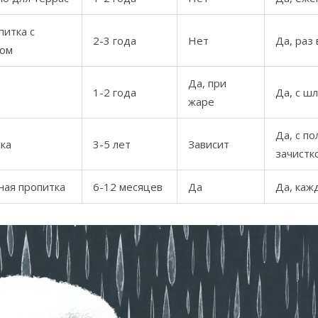
питка с
2-3 года
Нет
Да, раз 
ком
Да, при
1-2 года
Да, с ш
жаре
Да, с п
ка
3-5 лет
Зависит
зачистк
ная пропитка
6-12 месяцев
Да
Да, каж