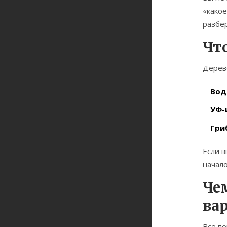
«какое
разбер
Чт
Дерево
Вод
УФ-
Гри
Если в
начал
Че
ва
Все по