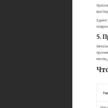
Краска
выгляд
Единст
повреж
5. 
Многие
проник
месяц,
Чт
Ти
Мас