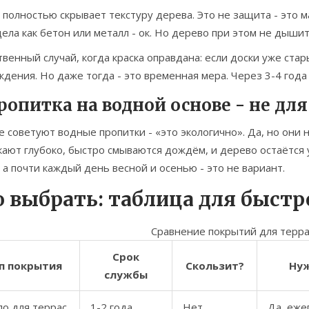
 полностью скрывает текстуру дерева. Это не защита - это м
ела как бетон или металл - ок. Но дерево при этом не дышит
венный случай, когда краска оправдана: если доски уже стар
дения. Но даже тогда - это временная мера. Через 3-4 года
Пропитка на водной основе - не для
 советуют водные пропитки - «это экологично». Да, но они
ают глубоко, быстро смываются дождём, и дерево остаётся уя
 а почти каждый день весной и осенью - это не вариант.
о выбрать: таблица для быст
Сравнение покрытий для терра
Срок
п покрытия
Скользит?
Нуж
службы
ло для террас
1-2 года
Нет
Да, еже