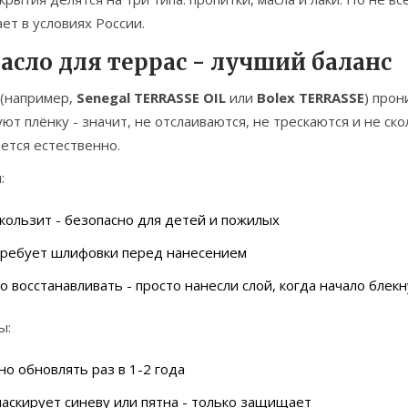
ет в условиях России.
Масло для террас - лучший баланс
 (например,
Senegal TERRASSE OIL
или
Bolex TERRASSE
) прон
ют плёнку - значит, не отслаиваются, не трескаются и не ск
ется естественно.
:
кользит - безопасно для детей и пожилых
требует шлифовки перед нанесением
о восстанавливать - просто нанесли слой, когда начало блек
ы:
о обновлять раз в 1-2 года
аскирует синеву или пятна - только защищает