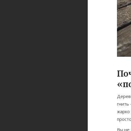
По
«п
Деревя
гнить 
жарко 
просто
Вы не 