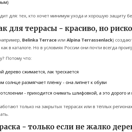
ным)
ит для: тех, кто хочет минимум ухода и хорошую защиту бе
Лак для террасы - красиво, но риск
(например,
Belinka Terrace
или
Alpina Terrassenlack
) создаю
 как в каталоге. Но в условиях России они почти всегда прои
у? Потому что:
й дерево сжимается, лак трескается
м солнце размягчает плёнку - она липнет к обуви
отслоении - приходится снимать шлифовкой, а это дорого и
аботают только на закрытых террасах или в тёплых регионах.
ать.
Краска - только если не жалко дере