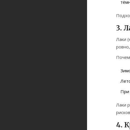
тём
Подход
3. 
Лаки 
ровно,
Почем
Зимо
Лето
При 
Лаки р
рисков
4. 