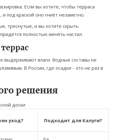
аскировка. Если вы хотите, чтобы терраса
, и под краской оно гниёт незаметно.
ые, треснутые, и вы хотите скрыть
 придётся полностью менять настил.
 террас
 не выдерживают влаги. Водные составы не
звимым. В России, где осадки - это не раз в
рого решения
сной доски
ен уход?
Подходит для Калуги?
годно
Да