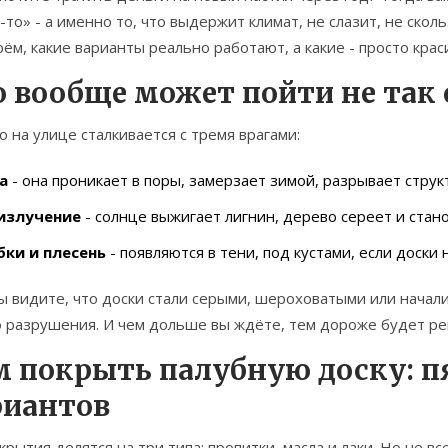
-то» - а именно то, что выдержит климат, не слазит, не скол
ём, какие варианты реально работают, а какие - просто крас
о вообще может пойти не так 
 на улице сталкивается с тремя врагами:
а
- она проникает в поры, замерзает зимой, разрывает струк
излучение
- солнце выжигает лигнин, дерево сереет и стано
бки и плесень
- появляются в тени, под кустами, если доски
ы видите, что доски стали серыми, шероховатыми или начали
о разрушения. И чем дольше вы ждёте, тем дороже будет ре
м покрыть палубную доску: п
риантов
крытия делятся на три типа: пропитки, масла и лаки. Но не в