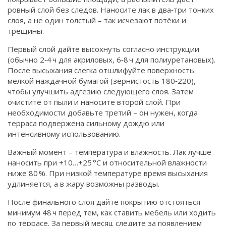
ровный слой без следов. Наносите лак в два‑три тонких
слоя, а не один толстый – так исчезают потёки и
трещины.
Первый слой дайте высохнуть согласно инструкции
(обычно 2‑4 ч для акриловых, 6‑8 ч для полиуретановых).
После высыхания слегка отшлифуйте поверхность
мелкой наждачной бумагой (зернистость 180‑220),
чтобы улучшить адгезию следующего слоя. Затем
очистите от пыли и наносите второй слой. При
необходимости добавьте третий – он нужен, когда
терраса подвержена сильному дождю или
интенсивному использованию.
Важный момент – температура и влажность. Лак лучше
наносить при +10…+25 °C и относительной влажности
ниже 80 %. При низкой температуре время высыхания
удлиняется, а в жару возможны разводы.
После финального слоя дайте покрытию отстояться
минимум 48 ч перед тем, как ставить мебель или ходить
по террасе. За первый месяц следите за появлением