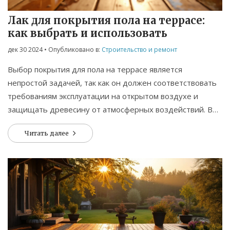
Лак для покрытия пола на террасе:
как выбрать и использовать
дек 30 2024
• Опубликовано в:
Строительство и ремонт
Выбор покрытия для пола на террасе является
непростой задачей, так как он должен соответствовать
требованиям эксплуатации на открытом воздухе и
защищать древесину от атмосферных воздействий. В
статье рассмотрены различные типы лаков для террас,
Читать далее
их преимущества и недостатки. Обсуждаются факторы,
влияющие на выбор подходящего лака, и советы по
нанесению для достижения наилучшего результата.
Уход за покрытием также играет важную роль в
сохранении его долговечности.