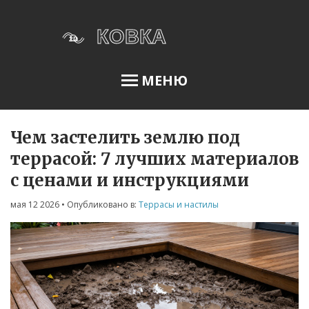
МЕНЮ
Чем застелить землю под
Освещение сада
террасой: 7 лучших материалов
с ценами и инструкциями
Меню
мая 12 2026
• Опубликовано в:
Террасы и настилы
О нас
Условия использования
Политика конфиденциальности
ФЗ-152