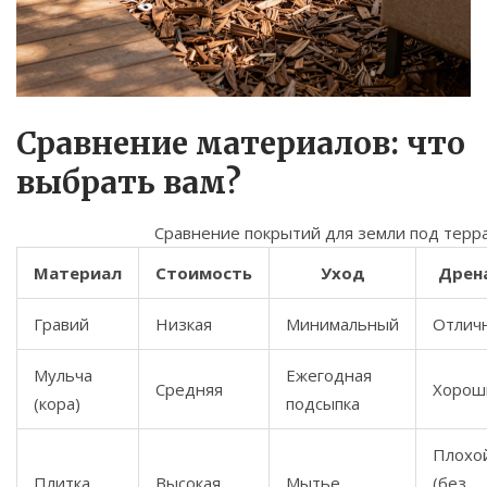
Сравнение материалов: что
выбрать вам?
Сравнение покрытий для земли под терр
Материал
Стоимость
Уход
Дрен
Гравий
Низкая
Минимальный
Отлич
Мульча
Ежегодная
Средняя
Хорош
(кора)
подсыпка
Плохо
Плитка
Высокая
Мытье
(без