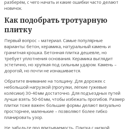
разберём, с чего начать и какие ошибки часто делают
Связаться
новичок.
© 2026. Все права защищены.
Как подобрать тротуарную
плитку
Первый вопрос – материал. Самые популярные
варианты: бетон, керамика, натуральный камень и
гранитная крошка. Бетонная плитка дешевле, но
требует уплотнения основания. Керамика выглядит
эстетично, но хрупкая под сильным ударом. Камень –
дорогой, но почти не изнашивается.
Обратите внимание на толщину. Для дорожек с
небольшой нагрузкой (прогулки, лёгкие гужевые
колёсики) 30‑40 мм достаточно. Для подъездных путей
лучше взять 50‑60 мм, чтобы избежать прогибов. Размер
плитки тоже важен: большие формы делают визуально
просторнее, маленькие – позволяют более гибко
планировать узор.
Не забудьте про впитываемость. Плитка с низкой