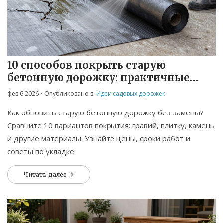
10 способов покрыть старую
бетонную дорожку: практичные
решения для сада
фев 6 2026
• Опубликовано в:
Идеи садовых дорожек
Как обновить старую бетонную дорожку без замены?
Сравните 10 вариантов покрытия: гравий, плитку, камень
и другие материалы. Узнайте цены, сроки работ и
советы по укладке.
Читать далее