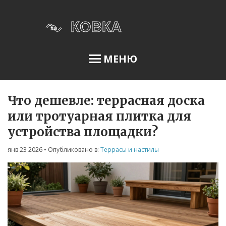
МЕНЮ
Что дешевле: террасная доска
Освещение сада
или тротуарная плитка для
устройства площадки?
Меню
янв 23 2026
• Опубликовано в:
Террасы и настилы
О нас
Условия использования
Политика конфиденциальности
ФЗ-152