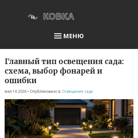
МЕНЮ
Главный тип освещения сада:
Освещение сада
схема, выбор фонарей и
ошибки
Меню
мая 10 2026
• Опубликовано в:
Освещение сада
О нас
Условия использования
Политика конфиденциальности
ФЗ-152