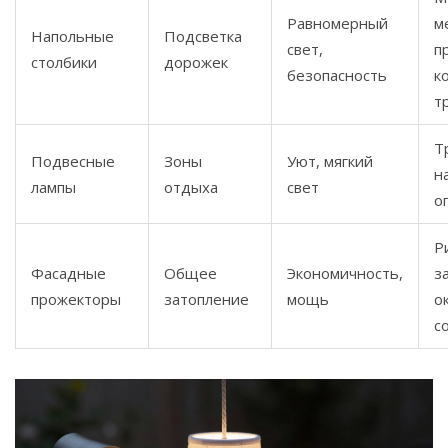
Равномерный
м
Напольные
Подсветка
свет,
п
столбики
дорожек
безопасность
к
т
Т
Подвесные
Зоны
Уют, мягкий
н
лампы
отдыха
свет
о
Р
Фасадные
Общее
Экономичность,
з
прожекторы
затопление
мощь
о
с