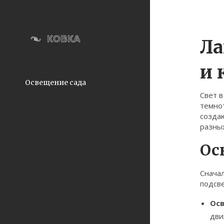
Ла
и 
Освещение сада
Свет в
темно
созда
разных
Ос
Сначал
подсве
Ос
дви