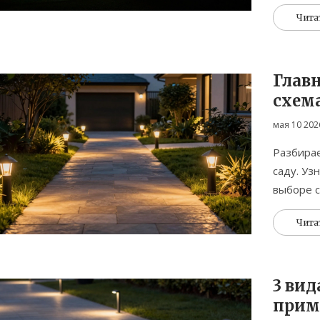
Чита
Глав
схем
мая 10 202
Разбирае
саду. Уз
выборе с
Чита
3 вид
прим