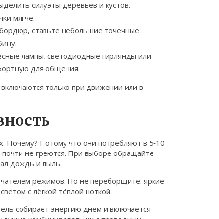
ыделить силуэты деревьев и кустов.
чки мягче.
й бордюр, ставьте небольшие точечные
бину.
есные лампы, светодиодные гирлянды или
мфортную для общения.
 включаются только при движении или в
вность
х. Почему? Потому что они потребляют в 5‑10
 и почти не греются. При выборе обращайте
ал дождь и пыль.
ючателем режимов. Но не переборщите: яркие
светом с лёгкой тёплой ноткой.
нель собирает энергию днём и включается