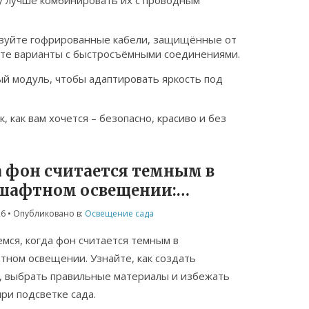
му лучше комбинировать их с проводным
льзуйте гофрированные кабели, защищённые от
йте варианты с быстросъёмными соединениями.
ый модуль, чтобы адаптировать яркость под
 как вам хочется – безопасно, красиво и без
а фон считается темным в
шафтном освещении:
ила и примеры
26
• Опубликовано в:
Освещение сада
мся, когда фон считается темным в
ном освещении. Узнайте, как создать
, выбрать правильные материалы и избежать
ри подсветке сада.