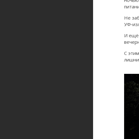
ночью.
питан
Не за
УФ‑из
И ещё
вечер
С этим
лишни