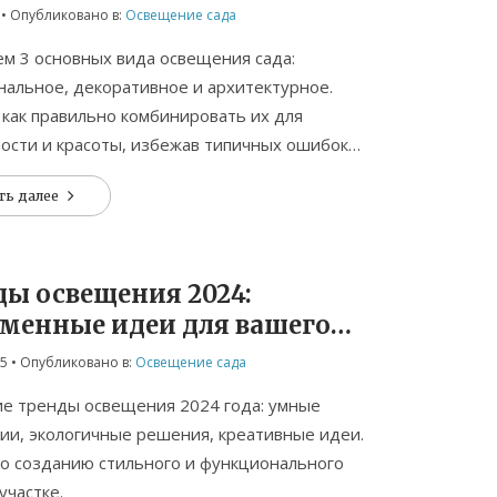
• Опубликовано в:
Освещение сада
м 3 основных вида освещения сада:
альное, декоративное и архитектурное.
 как правильно комбинировать их для
ости и красоты, избежав типичных ошибок
.
ть далее
ды освещения 2024:
еменные идеи для вашего
и участка
25
• Опубликовано в:
Освещение сада
е тренды освещения 2024 года: умные
ии, экологичные решения, креативные идеи.
о созданию стильного и функционального
участке.