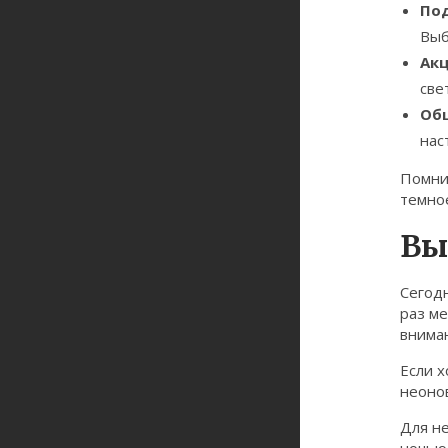
Под
Выб
Акц
све
Общ
нас
Помнит
темное
Вы
Сегод
раз ме
внима
Если 
неонов
Для н