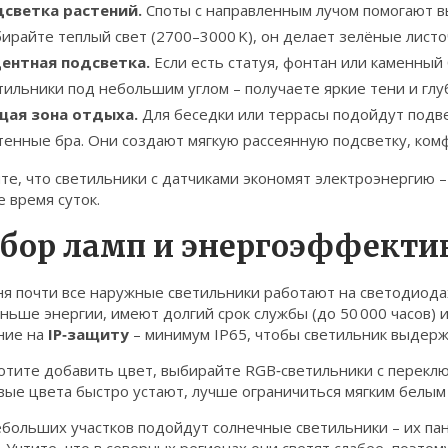
светка растений.
Споты с направленным лучом помогают в
ирайте теплый свет (2700–3000 K), он делает зелёные листо
ентная подсветка.
Если есть статуя, фонтан или каменны
тильники под небольшим углом – получаете яркие тени и глу
ая зона отдыха.
Для беседки или террасы подойдут подв
тенные бра. Они создают мягкую рассеянную подсветку, ко
е, что светильники с датчиками экономят электроэнергию –
 время суток.
бор ламп и энергоэффекти
ня почти все наружные светильники работают на светодиода
ньше энергии, имеют долгий срок службы (до 50 000 часов)
ние на
IP‑защиту
– минимум IP65, чтобы светильник выдерж
хотите добавить цвет, выбирайте RGB‑светильники с перекл
ые цвета быстро устают, лучше ограничиться мягким белым 
ебольших участков подойдут солнечные светильники – их па