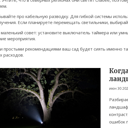
 Учтите, что в северных регионах они светят слабее, поэто
ием.
бывайте про кабельную разводку. Для гибкой системы испо
лучения. Если планируете перемещать светильники, выбира
 маленький совет: установите выключатель таймера или умн
ние мероприятия.
и простыми рекомендациями ваш сад будет сиять именно так,
х расходов.
Когд
ланд
прав
июн 30 20
Разбирае
ландшафт
контраст
ошибок п