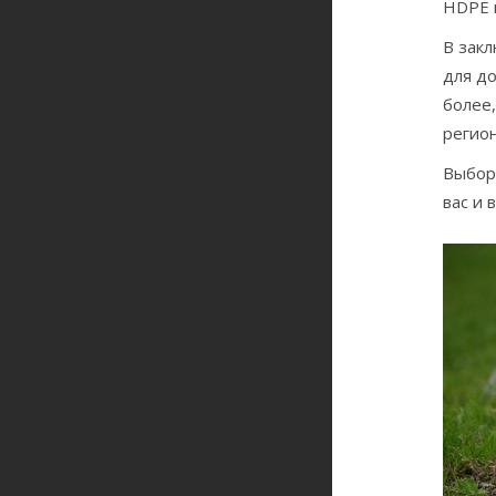
HDPE 
В закл
для до
более,
регион
Выбор
вас и 