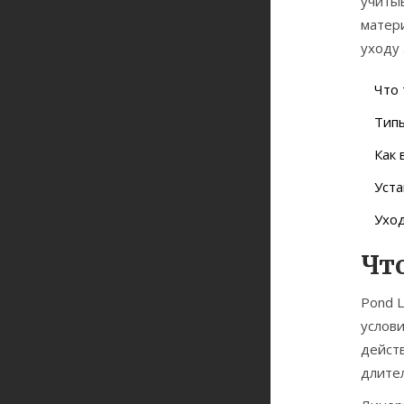
учиты
матер
уходу 
Что 
Типы
Как 
Уста
Уход
Что
Pond 
услов
дейст
длител