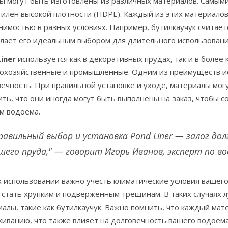
ы могут быть изготовлены из различных материалов. Самыми
илен высокой плотности (HDPE). Каждый из этих материалов
имостью в разных условиях. Например, бутилкаучук считает
елает его идеальным выбором для длительного использовани
iner
используется как в декоративных прудах, так и в более
кохозяйственные и промышленные. Одним из преимуществ ис
ечность. При правильной установке и уходе, материалы могу
ть, что они иногда могут быть выполнены на заказ, чтобы 
м водоема.
равильный выбор и установка Pond Liner — залог до
шего пруда," — говорит Игорь Иванов, эксперт по в
 использовании важно учесть климатические условия вашего
 стать хрупким и подверженным трещинам. В таких случаях 
алы, такие как бутилкаучук. Важно помнить, что каждый мат
иванию, что также влияет на долговечность вашего водоема