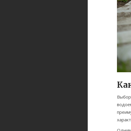
Ка
Выбо
водое
преим
характ
Одним