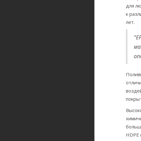
для лю
к разл
лет.
"E
ма
оп
Поливи
отлич
возде
покрыт
Высоко
химич
больши
HDPE 