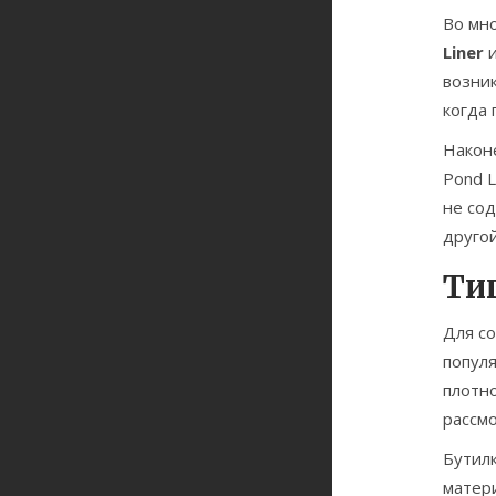
Во мн
Liner
и
возник
когда 
Након
Pond 
не сод
друго
Ти
Для со
попул
плотн
рассмо
Бутил
матер