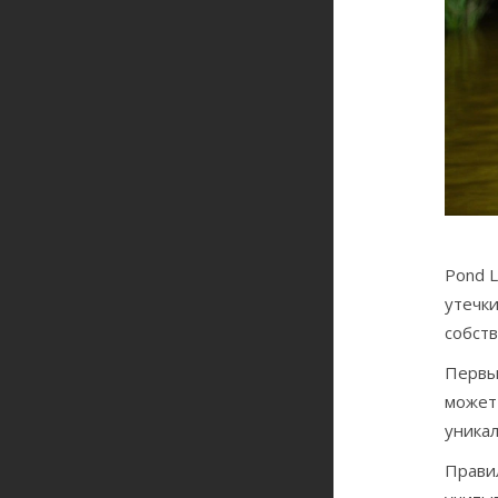
Pond 
утечк
собств
Первым
может 
уникал
Прави