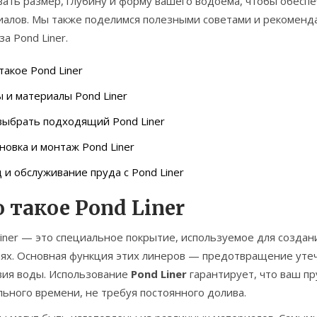
вать размер, глубину и форму вашего водоема, чтобы обесп
иалов. Мы также поделимся полезными советами и рекоменда
за Pond Liner.
такое Pond Liner
 и материалы Pond Liner
выбрать подходящий Pond Liner
новка и монтаж Pond Liner
 и обслуживание пруда с Pond Liner
 такое Pond Liner
Liner — это специальное покрытие, используемое для созда
иях. Основная функция этих линеров — предотвращение уте
вия воды. Использование
Pond Liner
гарантирует, что ваш пр
ьного времени, не требуя постоянного долива.