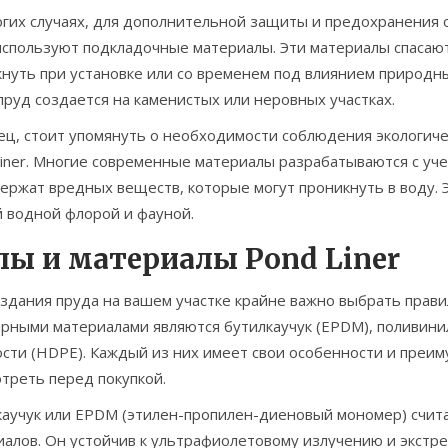
огих случаях, для дополнительной защиты и предохранения 
спользуют подкладочные материалы. Эти материалы спасают
нуть при установке или со временем под влиянием природных
пруд создается на каменистых или неровных участках.
ец, стоит упомянуть о необходимости соблюдения экологиче
Liner. Многие современные материалы разрабатываются с уч
ержат вредных веществ, которые могут проникнуть в воду. 
й водной флорой и фауной.
пы и материалы Pond Liner
здания пруда на вашем участке крайне важно выбрать прави
ярными материалами являются бутилкаучук (EPDM), поливини
ости (HDPE). Каждый из них имеет свои особенности и преи
треть перед покупкой.
каучук или EPDM (этилен-пропилен-диеновый мономер) счита
иалов. Он устойчив к ультрафиолетовому излучению и экстр