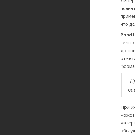
Линер
полиэт
примен
что д
Pond L
сельс
долгов
отмети
форма
"П
ва
При их
может
матери
обслуж