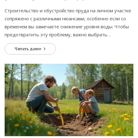
Строительство и обустройство пруда на личном участке
сопряжено с различными нюансами, особенно если со
временем вы замечаете снижение уровня воды. Чтобы
предотвратить эту проблему, важно выбрать
подходящее расположение и материалы для
Читать далее
обустройства, а также знать о специфике ухода за
прудом. В статье мы рассматриваем основные причины
утечки воды, как их исправить и что учесть при
создании пруда. Также вы узнаете о полезных советах
для поддержания оптимального уровня воды.