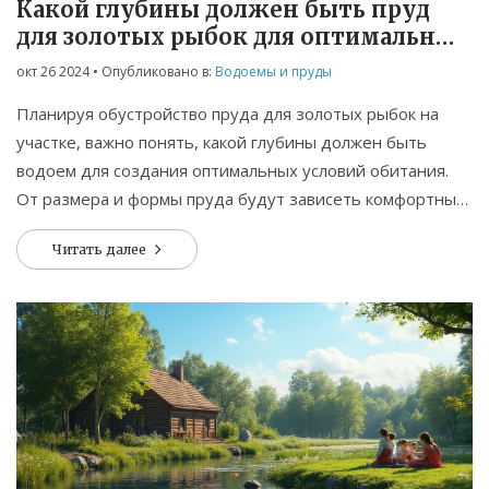
Какой глубины должен быть пруд
для золотых рыбок для оптимальных
условий
окт 26 2024
• Опубликовано в:
Водоемы и пруды
Планируя обустройство пруда для золотых рыбок на
участке, важно понять, какой глубины должен быть
водоем для создания оптимальных условий обитания.
От размера и формы пруда будут зависеть комфортные
условия для жизни рыбок и их здоровье. В статье
Читать далее
рассматриваются советы по выбору глубины и
практические рекомендации для обеспечения
качественного обустройства. Узнайте, как обеспечить
посадку растений, уход и безопасность для ваших ярких
обитателей.