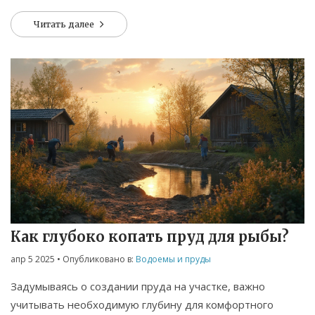
на вашем участке. В статье рассматриваются простые и
Читать далее
эффективные способы, которые можно внедрить своими
руками. Узнайте, как виды растений и улучшение почвы
могут играть решающую роль в удержании воды.
Как глубоко копать пруд для рыбы?
апр 5 2025
• Опубликовано в:
Водоемы и пруды
Задумываясь о создании пруда на участке, важно
учитывать необходимую глубину для комфортного