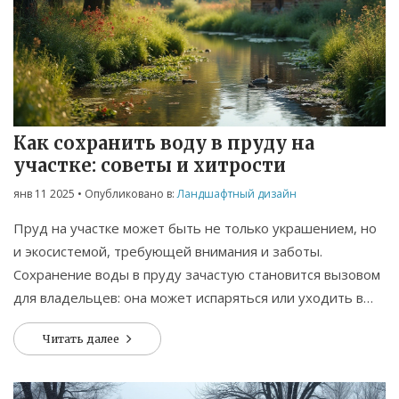
Как сохранить воду в пруду на
участке: советы и хитрости
янв 11 2025
• Опубликовано в:
Ландшафтный дизайн
Пруд на участке может быть не только украшением, но
и экосистемой, требующей внимания и заботы.
Сохранение воды в пруду зачастую становится вызовом
для владельцев: она может испаряться или уходить в
почву. Разберёмся, как избежать потерь воды с
Читать далее
помощью правильного оборудования, материалов и
ухода. Значимые мелочи, например, подбор правильных
растений и изоляция, помогут в решении этой задачи.