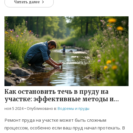
Читать далее
устройств до природных хитростей. Также
рассматриваются преимущества и недостатки каждого
метода, чтобы вы могли выбрать наиболее подходящий
для вашего случая. Предоставленные советы помогут
сохранить пруд в рабочем состоянии даже в самые
холодные дни.
Как остановить течь в пруду на
участке: эффективные методы и
советы
ноя 5 2024
• Опубликовано в:
Водоемы и пруды
Ремонт пруда на участке может быть сложным
процессом, особенно если ваш пруд начал протекать. В