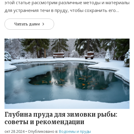
этой статье рассмотрим различные методы и материалы
для устранения течи в пруду, чтобы сохранить его
красоту и эффективность. Поделимся интересными
Читать далее
фактами о правильном уходе за прудом и дадим
полезные советы по ремонту.
Глубина пруда для зимовки рыбы:
советы и рекомендации
окт 28 2024
• Опубликовано в:
Водоемы и пруды