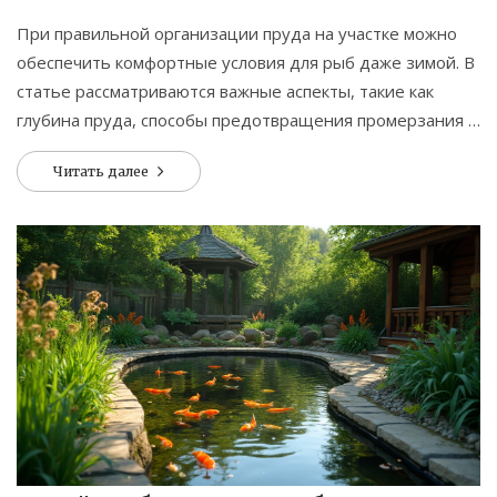
При правильной организации пруда на участке можно
обеспечить комфортные условия для рыб даже зимой. В
статье рассматриваются важные аспекты, такие как
глубина пруда, способы предотвращения промерзания и
выбор видов рыб. Соблюдая определенные
Читать далее
рекомендации, вы сможете создать благоприятный
микроклимат для рыб и поддерживать здоровье
водоема круглый год.