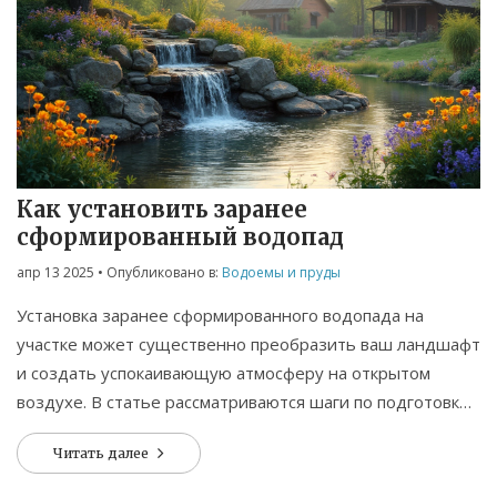
Как установить заранее
сформированный водопад
апр 13 2025
• Опубликовано в:
Водоемы и пруды
Установка заранее сформированного водопада на
участке может существенно преобразить ваш ландшафт
и создать успокаивающую атмосферу на открытом
воздухе. В статье рассматриваются шаги по подготовке
площадки и выбору места, а также советы по установке
Читать далее
и подключению. Вы узнаете о важности выбора
правильной формы и стиле водопада. Также будут