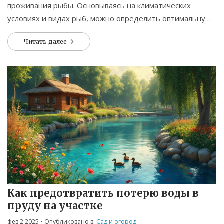
проживания рыбы. Основываясь на климатических
условиях и видах рыб, можно определить оптимальную
глубину. В статье обсуждаются практические советы по
Читать далее
выкопке пруда, способы утепления и защиты от
замерзания. Узнайте также, какая растительность
полезна для поддержания экосистемы пруда.
Как предотвратить потерю воды в
пруду на участке
фев 2 2025
• Опубликовано в:
Сад и огород