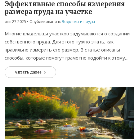
Эффективные способы измерения
размера пруда на участке
янв 27 2025
• Опубликовано в:
Водоемы и пруды
Многие владельцы участков задумываются о создании
собственного пруда. Для этого нужно знать, как
правильно измерить его размер. В статье описаны
способы, которые помогут грамотно подойти к этому
процессу и избежать возможных ошибок.
Читать далее
Рассматриваются как простые методики, доступные
каждому, так и более продвинутые, требующие
использования специальных инструментов. Читатели
получат полезные советы для достижения лучших
результатов.