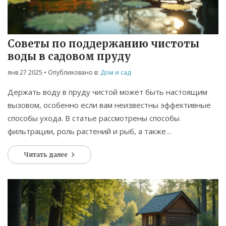
Советы по поддержанию чистоты
воды в садовом пруду
янв 27 2025
• Опубликовано в:
Дом и сад
Держать воду в пруду чистой может быть настоящим
вызовом, особенно если вам неизвестны эффективные
способы ухода. В статье рассмотрены способы
фильтрации, роль растений и рыб, а также
естественные методы улучшения качества воды. Вы
Читать далее
узнаете, зачем нужно следить за уровнем кислорода,
как предотвращать рост водорослей и какие простые
действия могут значительно облегчить вашу задачу.
Экологичные и практичные советы помогут сохранить
пруду его естественную красоту без чрезмерных
усилий.