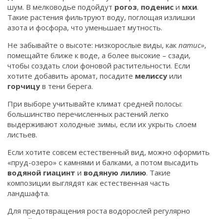
шум. В мелководье подойдут
рогоз
,
поденис
и
мхи
.
Такие растения фильтруют воду, поглощая излишки
азота и фосфора, что уменьшает мутность.
Не забывайте о высоте: низкорослые виды, как
патис»
,
помещайте ближе к воде, а более высокие – сзади,
чтобы создать слои фоновой растительности. Если
хотите добавить аромат, посадите
мелиссу
или
горчицу
в тени берега.
При выборе учитывайте климат средней полосы:
большинство перечисленных растений легко
выдерживают холодные зимы, если их укрыть слоем
листьев.
Если хотите совсем естественный вид, можно оформить
«пруд-озеро» с камнями и балками, а потом высадить
водяной гиацинт
и
водяную лилию
. Такие
композиции выглядят как естественная часть
ландшафта.
Для предотвращения роста водорослей регулярно