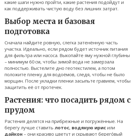
какие шаги нужно пройти, какие растения подойдут и
Связаться
как поддерживать чистую воду без лишних затрат.
© 2026. Все права защищены.
Выбор места и базовая
подготовка
Сначала найдите ровную, слегка затенённую часть
участка. Идеально, если рядом будет источник питания
для фильтра или насоса. Выкопайте яму нужной глубины
– минимум 60 см, чтобы зимой вода не замерзала
полностью. Выстелите дно геотекстилем, а потом
положите пленку для водоёмов, следя, чтобы не было
морщин. После укладки пленки засыпьте гравием, чтобы
защитить её от протечек.
Растения: что посадить рядом с
прудом
Растения делятся на прибрежные и погружённые. На
берегу лучше ставить
лотос
,
водяную ирис
или
дайкон
– они красиво цветут и скрывают берего́вый