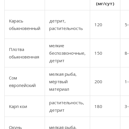
(мг/сут)
Карась
детрит,
120
5‑
обыкновенный
растительность
мелкие
Плотва
беспозвоночные,
150
8‑
обыкновенная
детрит
мелкая рыба,
Сом
мёртвый
200
1‑
европейский
материал
растительность,
Карп кои
180
3‑
детрит
Окунь
мелкая рыба,