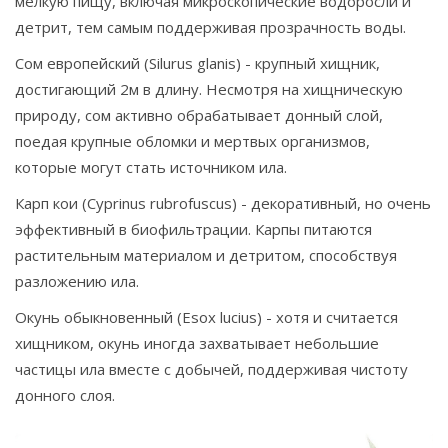
мелкую пищу, включая микроскопические водоросли и
детрит, тем самым поддерживая прозрачность воды.
Сом европейский
(
Silurus glanis
) - крупный хищник,
достигающий 2м в длину. Несмотря на хищническую
природу, сом активно обрабатывает донный слой,
поедая крупные обломки и мертвых организмов,
которые могут стать источником ила.
Карп кои
(
Cyprinus rubrofuscus
) - декоративный, но очень
эффективный в биофильтрации. Карпы питаются
растительным материалом и детритом, способствуя
разложению ила.
Окунь обыкновенный
(
Esox lucius
) - хотя и считается
хищником, окунь иногда захватывает небольшие
частицы ила вместе с добычей, поддерживая чистоту
донного слоя.