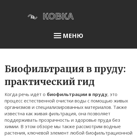
МЕНЮ
Освещение сада
Биофильтрация в пруду:
практический гид
Меню
Когда речь идёт о
биофильтрации в пруду
,
это
О нас
процесс естественной очистки воды с помощью живых
организмов и специализированных материалов
. Также
Условия использования
известна как
живая фильтрация
, она позволяет
Политика конфиденциальности
поддерживать прозрачность и здоровье пруда без
химии. В этом обзоре мы также рассмотрим
водные
ФЗ-152
растения
,
ключевой элемент любой биофильтрационной