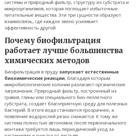
системы
и
природный фильтр
,
структуру из субстрата и
Связаться
микроорганизмов, которая поглощает избыточные
питательные вещества
. Эти три сущности образуют
© 2026. Все права защищены.
взаимосвязь, где каждое звено усиливает
эффективность другой.
Почему биофильтрация
работает лучше большинства
химических методов
Биофильтрация в пруду
запускает естественные
биохимические реакции
, благодаря которым
микробиологические колонии разлагают органические
загрязнения. Природный фильтр, построенный из
гравия, глины или специального био-пеллетного
субстрата, создаёт благоприятную среду для полезных
бактерий. В итоге вода становится прозрачнее, а
появление водорослей резко снижается. К тому же
система полностью автономна: после первоначального
монтажа требуется лишь периодический уход за
растениями и очистка от листьев.