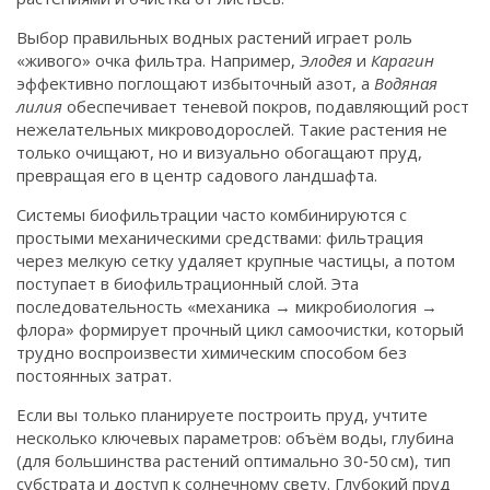
Выбор правильных водных растений играет роль
«живого» очка фильтра. Например,
Элодея
и
Карагин
эффективно поглощают избыточный азот, а
Водяная
лилия
обеспечивает теневой покров, подавляющий рост
нежелательных микроводорослей. Такие растения не
только очищают, но и визуально обогащают пруд,
превращая его в центр садового ландшафта.
Системы биофильтрации часто комбинируются с
простыми механическими средствами: фильтрация
через мелкую сетку удаляет крупные частицы, а потом
поступает в биофильтрационный слой. Эта
последовательность «механика → микробиология →
флора» формирует прочный цикл самоочистки, который
трудно воспроизвести химическим способом без
постоянных затрат.
Если вы только планируете построить пруд, учтите
несколько ключевых параметров: объём воды, глубина
(для большинства растений оптимально 30‑50 см), тип
субстрата и доступ к солнечному свету. Глубокий пруд