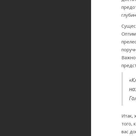
предо
глубин
Сущес
Оптима
прелес
поручн
Важно 
предст
«К
на
Го
Итак, 
того, 
вас до