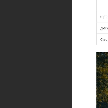
С р
Дек
С в