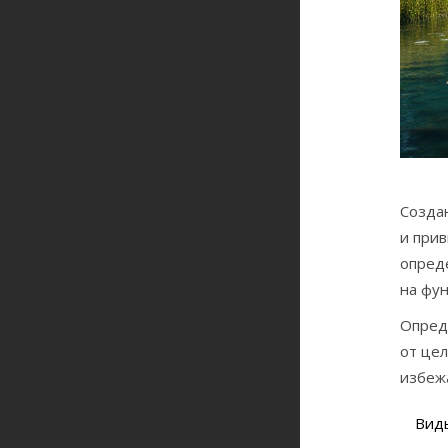
Создан
и прив
опреде
на фу
Опреде
от цел
избеж
Виды