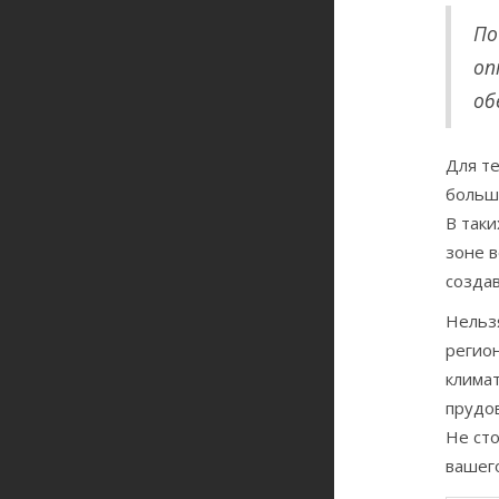
По
оп
об
Для те
больш
В таки
зоне в
создав
Нельзя
регион
климат
прудо
Не ст
вашего