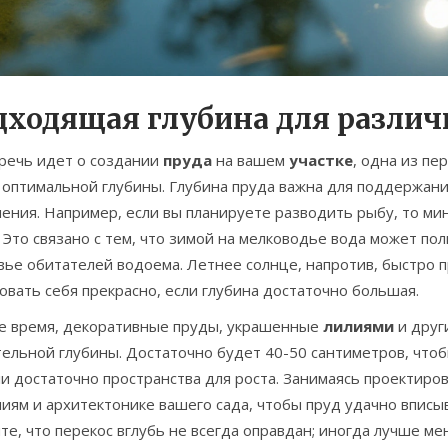
дходящая глубина для разли
 речь идет о создании
пруда
на вашем
участке
, одна из пе
оптимальной глубины. Глубина пруда важна для поддержания
ения. Например, если вы планируете разводить рыбу, то ми
 Это связано с тем, что зимой на мелководье вода может по
ье обитателей водоема. Летнее солнце, напротив, быстро п
овать себя прекрасно, если глубина достаточно большая.
же время, декоративные пруды, украшенные
лилиями
и друг
ельной глубины. Достаточно будет 40-50 сантиметров, чтоб
и достаточно пространства для роста. Занимаясь проектиров
иям и архитектонике вашего сада, чтобы пруд удачно вписыв
е, что перекос вглубь не всегда оправдан; иногда лучше мен