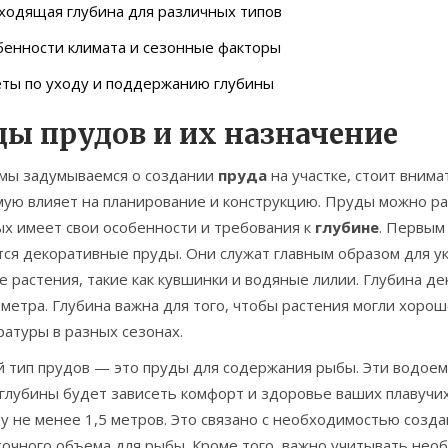
ходящая глубина для различных типов
бенности климата и сезонные факторы
еты по уходу и поддержанию глубины
ды прудов и их назначение
 мы задумываемся о создании
пруда
на участке, стоит внима
мую влияет на планирование и конструкцию. Пруды можно ра
ых имеет свои особенности и требования к
глубине
. Первым
ся декоративные пруды. Они служат главным образом для ук
 растения, такие как кувшинки и водяные лилии. Глубина де
 метра. Глубина важна для того, чтобы растения могли хор
атуры в разных сезонах.
й тип прудов — это пруды для содержания рыбы. Эти водоем
т глубины будет зависеть комфорт и здоровье ваших плавуч
у не менее 1,5 метров. Это связано с необходимостью созд
точного объема для рыбы. Кроме того, важно учитывать нео