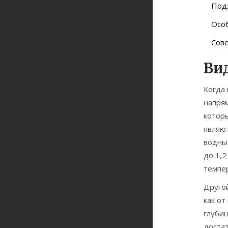
Под
Осо
Сов
Ви
Когда
напря
котор
являют
водные
до 1,2
темпер
Друго
как о
глубин
доста