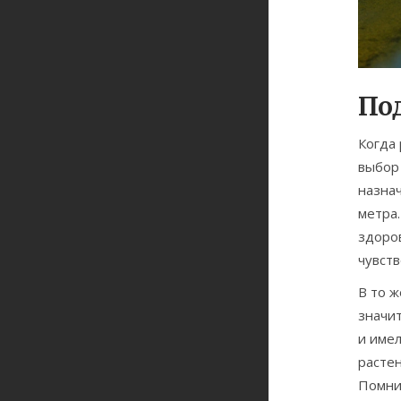
По
Когда
выбор 
назнач
метра.
здоров
чувств
В то 
значит
и имел
растен
Помнит