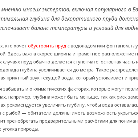
 мнению многих экспертов, включая популярного в Ев
тимальная глубина для декоративного пруда должн
еспечивает баланс температуры и условий для водн
х, кто хочет
обустроить пруд
с водопадом или фонтаном, гл
ой. Здесь важна скорее ширина и грамотное расположение н
х случаях пруд обычно делается ступенчато: основная часть 
одопада глубина увеличивается до метра. Такое распределен
ая приятный звук текущей воды, который успокаивает и при
 забывать и о климатических факторах, которые могут повл
ах, например, глубина может быть меньше, так как риск зам
ах рекомендуется увеличить глубину, чтобы вода оставалас
в с рыбой — обитатели должны иметь возможность укрыться 
оит пренебрегать предварительными расчётами для понимани
 уголка природы.