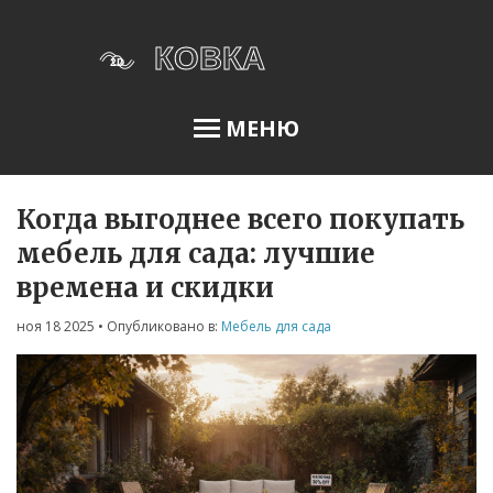
МЕНЮ
Когда выгоднее всего покупать
Освещение сада
мебель для сада: лучшие
времена и скидки
Меню
ноя 18 2025
• Опубликовано в:
Мебель для сада
О нас
Условия использования
Политика конфиденциальности
ФЗ-152