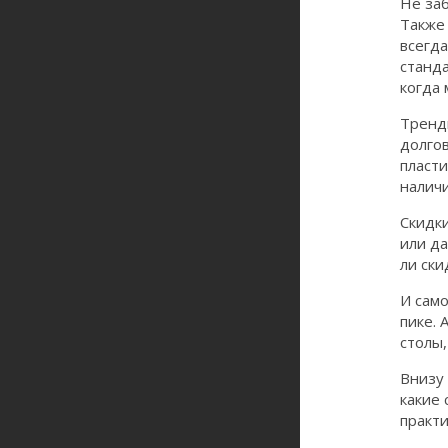
Не за
Также
всегда
станда
когда 
Тренд
долгов
пласти
наличи
Скидки
или да
ли ски
И само
пике. 
столы,
Внизу 
какие 
практи