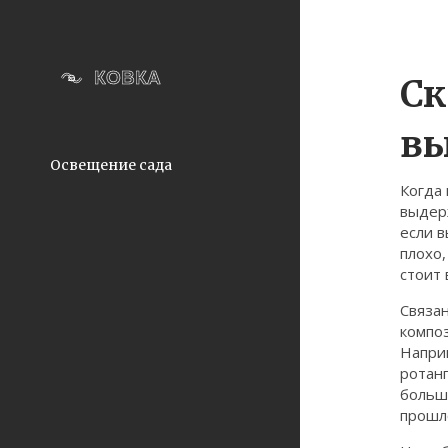
Ск
вы
Освещение сада
Когда
выдер
если в
плохо,
стоит 
Связан
компо
Наприм
ротанг
больше
прошло