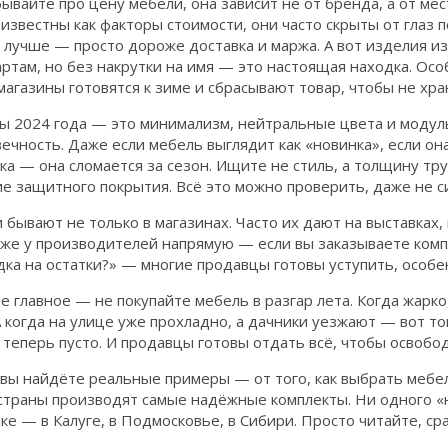
бывайте про
цену мебели
,
она зависит не от бренда, а от ме
 известны как
факторы стоимости
, они часто скрыты от глаз 
 лучше — просто дороже доставка и маржа. А вот изделия и
ртам, но без накрутки на имя — это настоящая находка. Осо
магазины готовятся к зиме и сбрасывают товар, чтобы не хра
ы 2024 года — это минимализм, нейтральные цвета и модул
ечность. Даже если мебель выглядит как «новинка», если он
ка — она сломается за сезон. Ищите не стиль, а толщину тру
е защитного покрытия. Всё это можно проверить, даже не си
 бывают не только в магазинах. Часто их дают на выставках
же у производителей напрямую — если вы заказываете компл
дка на остатки?» — многие продавцы готовы уступить, особе
е главное — не покупайте мебель в разгар лета. Когда жарко,
А когда на улице уже прохладно, а дачники уезжают — вот т
 теперь пусто. И продавцы готовы отдать всё, чтобы освобо
вы найдёте реальные примеры — от того, как выбрать мебель
страны производят самые надёжные комплекты. Ни одного «на
ке — в Калуге, в Подмосковье, в Сибири. Просто читайте, сра