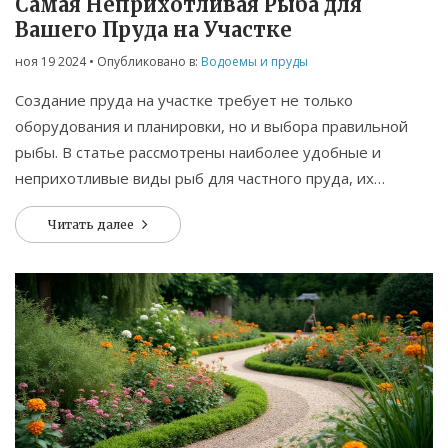
Самая Неприхотливая Рыба для
Вашего Пруда на Участке
ноя 19 2024
• Опубликовано в:
Водоемы и пруды
Создание пруда на участке требует не только
оборудования и планировки, но и выбора правильной
рыбы. В статье рассмотрены наиболее удобные и
неприхотливые виды рыб для частного пруда, их
особенности и требования к уходу. Широкий выбор
Читать далее
позволяет каждому найти подходящий вариант, даже
без специальных знаний в области аквакультуры. Для
начинающих рекомендуется выбирать робастные виды,
не требующие серьезного ухода. Узнайте, какая рыба
станет украшением вашего пруда и не потребует
лишних забот.