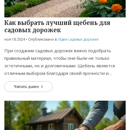
Как выбрать лучший щебень для
садовых дорожек
ноя 18 2024
• Опубликовано в:
Идеи садовых дорожек
При создании садовых дорожек важно подобрать
правильный материал, чтобы они были не только
эстетичными, но и долговечными. Щебень является
отличным выбором благодаря своей прочности и
разнообразию фактур и цветов. В статье рассказывается
Читать далее
о различных типах щебня и о том, как его использовать
для создания привлекательных и функциональных
дорожек в саду. Узнайте о лучших способах укладки и
ухода за щебеночными дорожками. Советы помогут
сделать ваш сад более уютным и стильным.