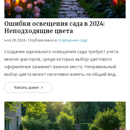
Связаться
© 2026. Все права защищены.
Ошибки освещения сада в 2024:
Неподходящие цвета
ноя 28 2024
• Опубликовано в:
Освещение сада
Создание идеального освещения сада требует учета
многих факторов, среди которых выбор цветового
оформления занимает важное место. Неправильный
выбор цвета может негативно влиять на общий вид
сада и его атмосферу. В статье рассматриваются цвета,
Читать далее
которые не рекомендуется использовать в 2024 году
для освещения сада. Также обсуждаются оптимальные
цветовые решения для разных стилей садового дизайна
и мероприятия. Прочитайте наши советы, чтобы
избежать распространенных ошибок и сделать свой сад
уютным и стильным.