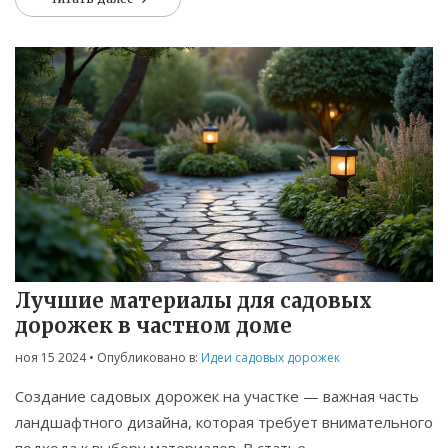
советы и идеи для вдохновения. Проанализированы
популярные решения и их особенности, что поможет
создать уютное и стильное пространство на свежем
воздухе.
Лучшие материалы для садовых
дорожек в частном доме
ноя 15 2024
• Опубликовано в:
Идеи садовых дорожек
Создание садовых дорожек на участке — важная часть
ландшафтного дизайна, которая требует внимательного