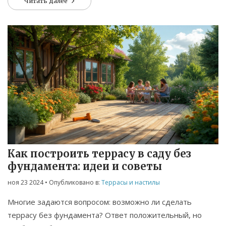
Читать далее
ухаживать за разными поверхностями и какие факторы
необходимо учитывать при установке. В статье также
обсуждаются инновационные материалы и экологически
чистые решения для современных террас.
Как построить террасу в саду без
фундамента: идеи и советы
ноя 23 2024
• Опубликовано в:
Террасы и настилы
Многие задаются вопросом: возможно ли сделать
террасу без фундамента? Ответ положительный, но