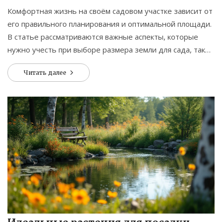
Комфортная жизнь на своём садовом участке зависит от
его правильного планирования и оптимальной площади.
В статье рассматриваются важные аспекты, которые
нужно учесть при выборе размера земли для сада, такие
как личные предпочтения, цели использования и
Читать далее
семейные нужды. Правильное распределение
пространства может создать уютный и функциональный
уголок для отдыха, занятия садоводством и даже для
выращивания собственных овощей и фруктов. Учитывая
приведённые рекомендации, можно создать
гармоничное пространство, которое станет источником
радости и удовлетворения.