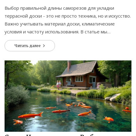
Выбор правильной длины саморезов для укладки
террасной доски - это не просто техника, но и искусство.
Важно учитывать материал доски, климатические
условия и частоту использования. В статье мы
рассмотрим, как правильно подобрать длину винта для
Читать далее
различных видов террасной доски, а также какие
ошибки чаще всего допускаются при монтаже. Узнайте,
как обеспечить долговечность и надежность вашей
террасы.