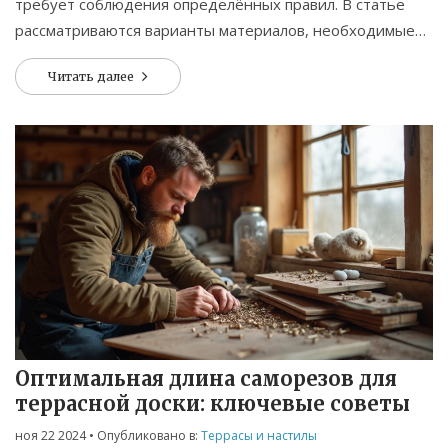
требует соблюдения определённых правил. В статье
рассматриваются варианты материалов, необходимые
инструменты и практические советы для строительства
Читать далее
надёжной садовой террасы. Обсуждаются способы
продления срока службы такой конструкции и советы по
уходу. Простой и доступный способ сделать ваш сад
более комфортным и привлекательным.
Оптимальная длина саморезов для
террасной доски: ключевые советы
ноя 22 2024
• Опубликовано в:
Террасы и настилы