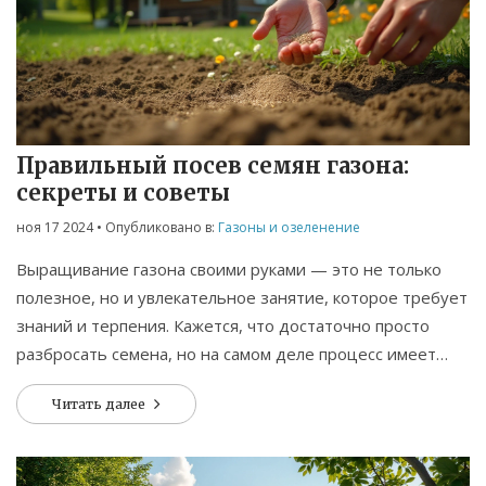
Правильный посев семян газона:
секреты и советы
ноя 17 2024
• Опубликовано в:
Газоны и озеленение
Выращивание газона своими руками — это не только
полезное, но и увлекательное занятие, которое требует
знаний и терпения. Кажется, что достаточно просто
разбросать семена, но на самом деле процесс имеет
множество нюансов. В статье рассматриваются методы
Читать далее
правильного посева семян, ухода за новыми всходами и
советы по выбору подходящих сортов. Также
рассматриваются ошибки, которых стоит избегать,