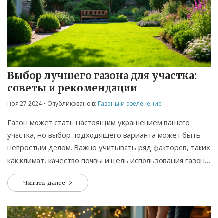
Выбор лучшего газона для участка:
советы и рекомендации
ноя 27 2024
• Опубликовано в:
Газоны и озеленение
Газон может стать настоящим украшением вашего
участка, но выбор подходящего варианта может быть
непростым делом. Важно учитывать ряд факторов, таких
как климат, качество почвы и цель использования газона.
В этой статье мы рассмотрим различные типы газонных
Читать далее
трав, их плюсы и минусы, а также дадим советы по уходу
за ими. Это поможет вам в принятии осознанного
решения и сделает ваш участок ещё более