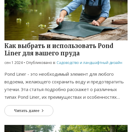
Как выбрать и использовать Pond
Liner для вашего пруда
сен 1 2024
• Опубликовано в:
Садоводство и ландшафтный дизайн
Pond Liner - это необходимый элемент для любого
водоема, желающего сохранить воду и предотвратить
утечки. Эта статья подробно расскажет о различных
типах Pond Liner, их преимуществах и особенностях
применения. Мы рассмотрим, как выбрать подходящий
Читать далее
материал для вашего пруда, а также дадим полезные
советы по установке и уходу.