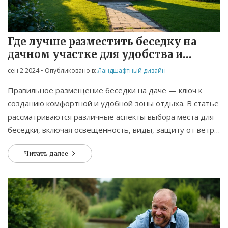
Связаться
© 2026. Все права защищены.
Где лучше разместить беседку на
дачном участке для удобства и
отдыха
сен 2 2024
• Опубликовано в:
Ландшафтный дизайн
Правильное размещение беседки на даче — ключ к
созданию комфортной и удобной зоны отдыха. В статье
рассматриваются различные аспекты выбора места для
беседки, включая освещенность, виды, защиту от ветра
и близость к другим элементам участка.
Читать далее