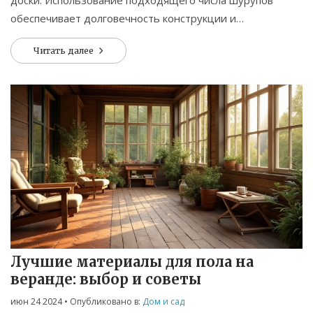
доски. Использование подходящего числа шурупов
обеспечивает долговечность конструкции и
безопасность во время эксплуатации. В этой статье
Читать далее
обсудим, как выбрать количество шурупов, учитывая
материал досок и условия эксплуатации.
Лучшие материалы для пола на
веранде: выбор и советы
июн 24 2024
• Опубликовано в:
Дом и сад