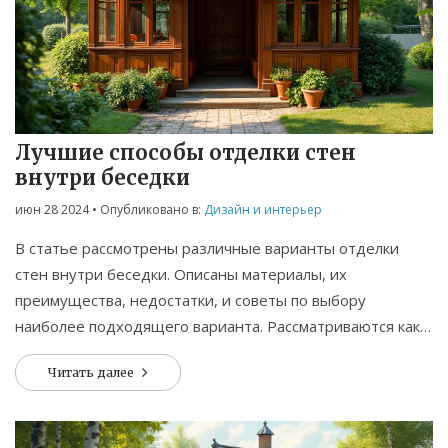
Лучшие способы отделки стен
внутри беседки
июн 28 2024
• Опубликовано в:
Дизайн и интерьер
В статье рассмотрены различные варианты отделки
стен внутри беседки. Описаны материалы, их
преимущества, недостатки, и советы по выбору
наиболее подходящего варианта. Рассматриваются как
традиционные, так и современные способы отделки, а
Читать далее
также полезные советы по уходу за выбранными
материалами.