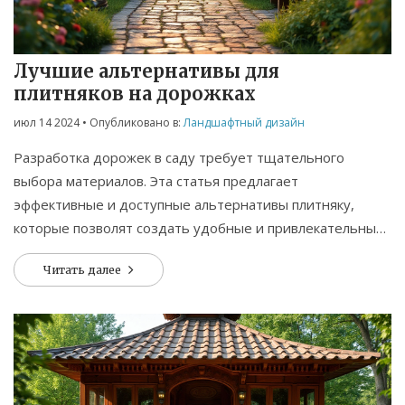
Лучшие альтернативы для
плитняков на дорожках
июл 14 2024
• Опубликовано в:
Ландшафтный дизайн
Разработка дорожек в саду требует тщательного
выбора материалов. Эта статья предлагает
эффективные и доступные альтернативы плитняку,
которые позволят создать удобные и привлекательные
дорожки. Рассмотрим каждый из них и выясним, какие
Читать далее
материалы лучше всего подойдут для вашего сада. Мы
также обсудим советы по установке и уходу за новыми
покрытиями.