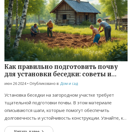
Как правильно подготовить почву
для установки беседки: советы и
рекомендации
июн 26 2024
• Опубликовано в:
Дом и сад
Установка беседки на загородном участке требует
тщательной подготовки почвы. В этом материале
описываются шаги, которые помогут обеспечить
долговечность и устойчивость конструкции. Узнайте, как
правильно выбрать место, подготовить грунт, провести
Читать далее