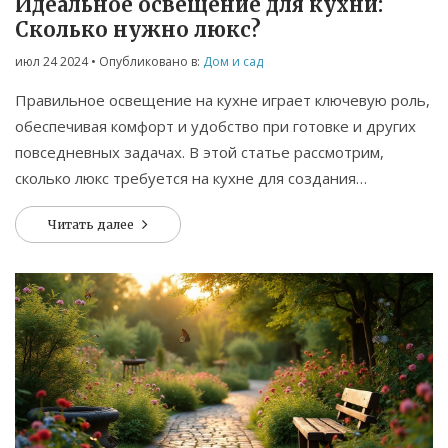
Идеальное освещение для кухни:
Сколько нужно люкс?
июл 24 2024
• Опубликовано в:
Дом и сад
Правильное освещение на кухне играет ключевую роль,
обеспечивая комфорт и удобство при готовке и других
повседневных задачах. В этой статье рассмотрим,
сколько люкс требуется на кухне для создания
оптимальной рабочей зоны, а также дадим полезные
Читать далее
советы по выбору осветительных приборов.