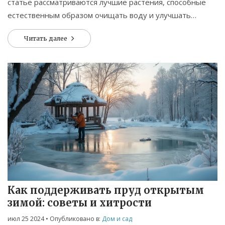
статье рассматриваются лучшие растения, способные
естественным образом очищать воду и улучшать
экосистему пруда. Оцениваются плюсы различных
Читать далее
водных растений, а также даны полезные советы по их
использованию.
Как поддерживать пруд открытым
зимой: советы и хитрости
июл 25 2024
• Опубликовано в:
Дом и сад